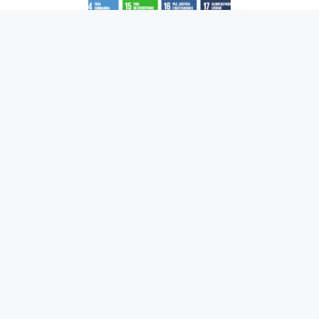
Los 17 ODS en Japón
27/09/2022
Últimamente escuchamos casi todos los días la
palabra ODS (Objetivos de Desarrollo
Sostenible). Los ODS (Jizokukanōnakaihatsu
mokuhyō 持続可能な開発目標) son 17 objetivos
adoptados en la Cumbre de las Naciones Unidas
el 25 de septiembre de 2015 y establecidos por
193 estados …
Leer más
Actualidad
17 ODS
,
objetivos de desarrollo sostenible
,
Objetivos para 2030