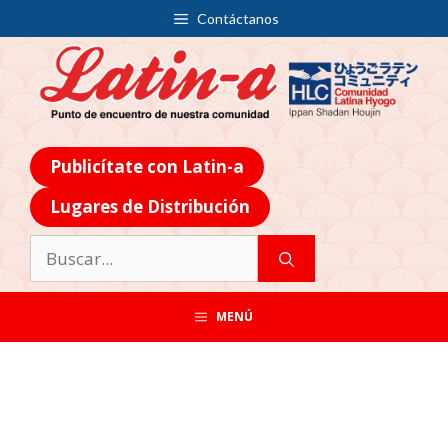
Contáctanos
Publicítate con Latin-a
Lugares de Distribución
MENÚ