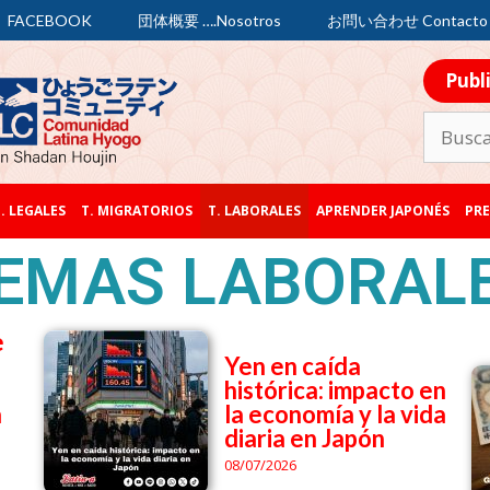
FACEBOOK
団体概要 ….Nosotros
お問い合わせ Contacto
Publ
. LEGALES
T. MIGRATORIOS
T. LABORALES
APRENDER JAPONÉS
PRE
EMAS LABORAL
e
Yen en caída
histórica: impacto en
a
la economía y la vida
diaria en Japón
08/07/2026