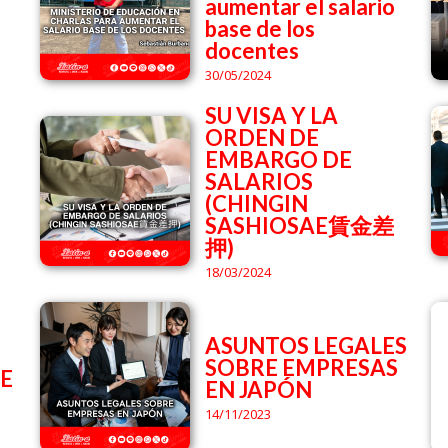
aumentar el salario
base de los
docentes
30/05/2024
SU VISA Y LA
ORDEN DE
EMBARGO DE
SALARIOS
(CHINGIN
SASHIOSAE賃金差
押)
18/03/2024
ASUNTOS LEGALES
SOBRE EMPRESAS
E
EN JAPÓN
14/11/2023