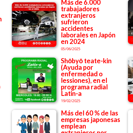
Más de 6.000
trabajadores
extranjeros
n
sufrieron
accidentes
laborales en Japón
en 2024
05/06/2025
Shōbyō teate-kin
(Ayuda por
enfermedad o
lessiones), en el
)
programa radial
Latin-a
19/02/2025
Más del 60 % de las
empresas japonesas
emplean
extranjeros por