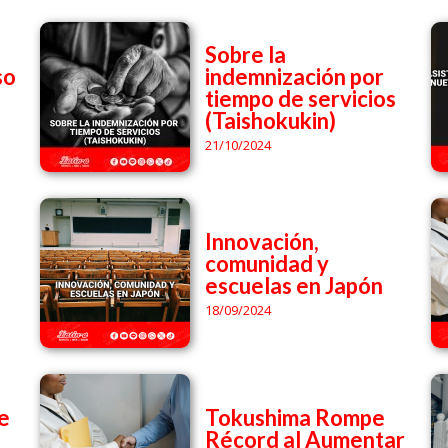
Sobre la
so
indemnización por
tiempo de servicios
(Taishokukin)
21/10/2024
Innovación,
comunidad y
escuelas en Japón
18/09/2024
e
Tokushima Rompe
Récord al Aumentar