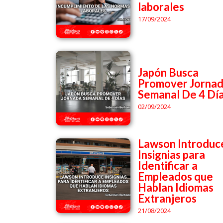
laborales
17/09/2024
Japón Busca
Promover Jorna
Semanal De 4 Dí
02/09/2024
Lawson Introduc
Insignias para
Identificar a
Empleados que
Hablan Idiomas
Extranjeros
21/08/2024