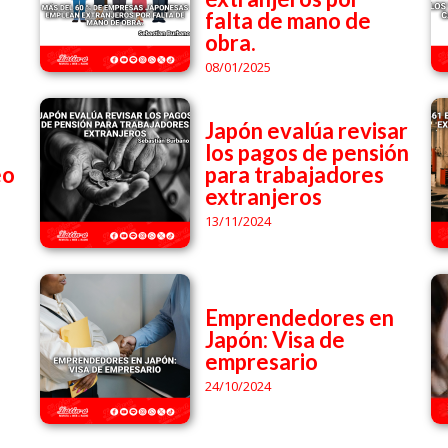
falta de mano de
obra.
08/01/2025
Japón evalúa revisar
los pagos de pensión
eo
para trabajadores
extranjeros
13/11/2024
Emprendedores en
Japón: Visa de
empresario
24/10/2024