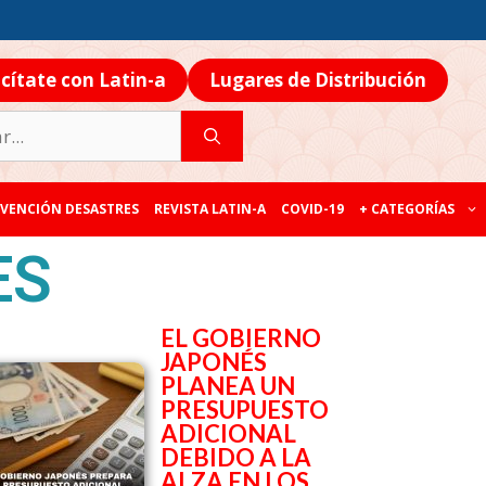
icítate con Latin-a
Lugares de Distribución
VENCIÓN DESASTRES
REVISTA LATIN-A
COVID-19
+ CATEGORÍAS
ES
EL GOBIERNO
JAPONÉS
PLANEA UN
PRESUPUESTO
ADICIONAL
DEBIDO A LA
ALZA EN LOS