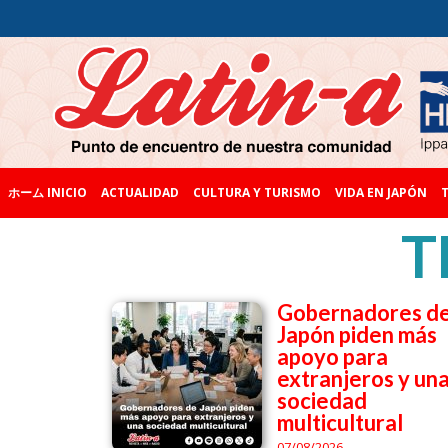
ホーム INICIO
ACTUALIDAD
CULTURA Y TURISMO
VIDA EN JAPÓN
T
T
Gobernadores d
Japón piden más
apoyo para
extranjeros y un
sociedad
multicultural
07/08/2026