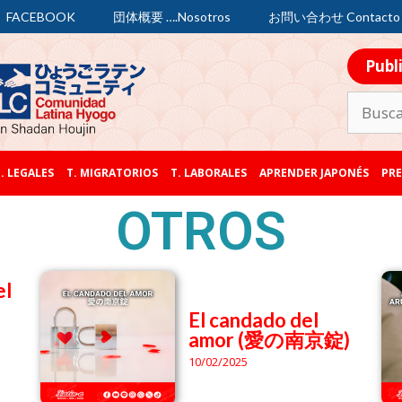
FACEBOOK
団体概要 ….Nosotros
お問い合わせ Contacto
Publ
. LEGALES
T. MIGRATORIOS
T. LABORALES
APRENDER JAPONÉS
PRE
OTROS
el
El candado del
amor (愛の南京錠)
10/02/2025