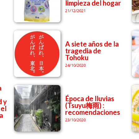
limpieza del hogar
21/12/2021
A siete años de la
tragedia de
Tohoku
24/10/2020
a
Época de lluvias
d y
(Tsuyu梅雨) :
 el
recomendaciones
a
23/10/2020