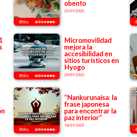
obento
25/01/2025
1
Micromovilidad
s
mejora la
accesibilidad en
sitios turísticos en
Hyogo
20/01/2025
“Nankurunaisa: la
frase japonesa
ón
para encontrar la
paz interior”
16/01/2025