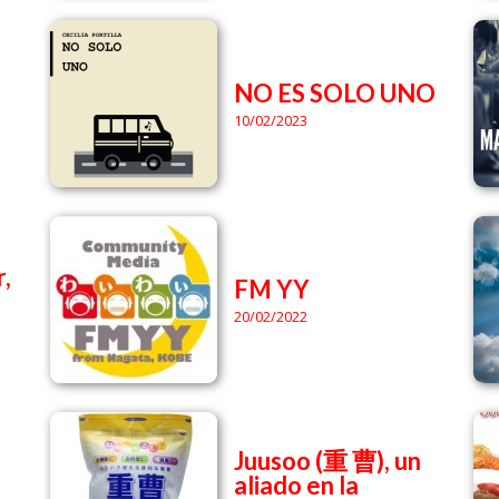
NO ES SOLO UNO
10/02/2023
r,
FM YY
20/02/2022
Juusoo (重 曹), un
aliado en la