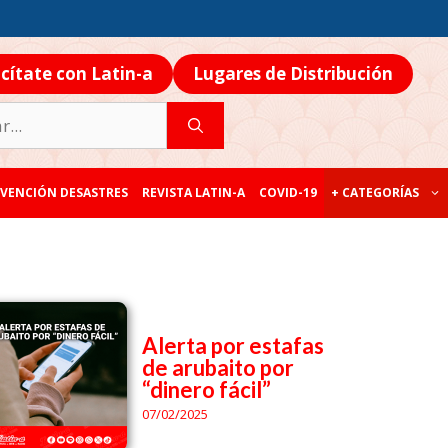
icítate con Latin-a
Lugares de Distribución
VENCIÓN DESASTRES
REVISTA LATIN-A
COVID-19
+ CATEGORÍAS
Alerta por estafas
de arubaito por
“dinero fácil”
07/02/2025