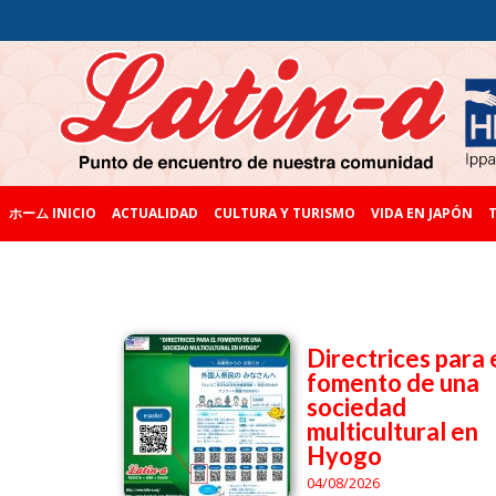
ホーム INICIO
ACTUALIDAD
CULTURA Y TURISMO
VIDA EN JAPÓN
T
Directrices para 
fomento de una
sociedad
multicultural en
Hyogo
04/08/2026