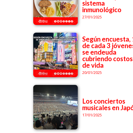
sistema
inmunológico
27/01/2025
Según encuesta, 
de cada 3 jóvene
se endeuda
cubriendo costos
de vida
20/01/2025
Los conciertos
musicales en Jap
17/01/2025