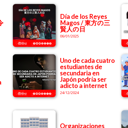
Día de los Reyes
(令
Magos / 東方の三
賢人の日
06/01/2025
Uno de cada cuatro
estudiantes de
secundaria en
Japón podría ser
a
adicto a internet
24/12/2024
Organizaciones