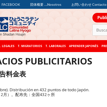
FACEBOOK
団体概要 ….Nosotros
お問い合わせ Contacto
Publ
. LEGALES
T. MIGRATORIOS
T. LABORALES
APRENDER JAPONÉS
PRE
ACIOS PUBLICITARIOS
告料金表
bre). Distribución en 432 puntos de todo Japón.
12月）。配布先：全国432ヶ所