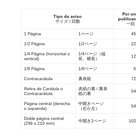
Por u
Tipo de aviso
publicac
サイズ / 回数
一回
1 Página
1ページ
45
1/2 Página
1/2ページ
22
1/4 Página (horizontal o
1/4ページ（縦
12
vertical)
長、横長）
1/8 Página
1/8ページ
6
Contracarátula
裏表紙
72
Retira de Carátula o
表紙の裏 / 裏表
54
Contracarátula
紙の裏
Página central (derecha
中開きページ
54
o izquierda)
（右か左）
Doble página central
中開き2ページ
102
(296 x 210 mm)