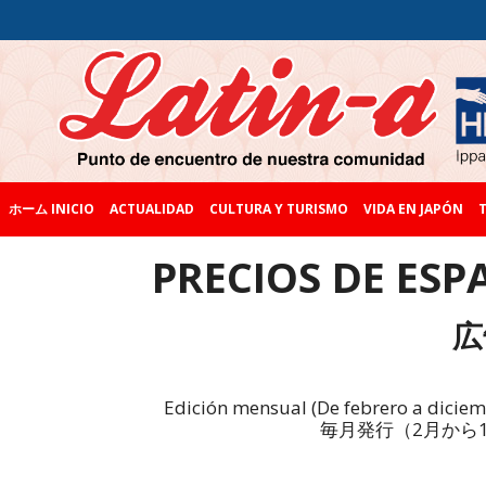
ホーム INICIO
ACTUALIDAD
CULTURA Y TURISMO
VIDA EN JAPÓN
T
PRECIOS DE ESP
広
Edición mensual (De febrero a diciem
毎月発行（2月から