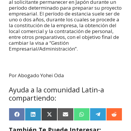
al solicitante permanecer en Japón durante un
período determinado para preparar su proyecto
empresarial. El período de estancia suele ser de
uno o dos años, durante los cuales se procede a
la constitución de la empresa, la obtención del
local comercial y la contratación de personal,
entre otros preparativos, con el objetivo final de
cambiar la visa a “Gestión
Empresarial/Administración”.
Por Abogado Yohei Oda
Ayuda a la comunidad Latin-a
compartiendo:
F
L
X
E
W
T
R
a
i
(
m
h
e
e
c
n
T
a
a
l
d
También Te Puede Interesar: