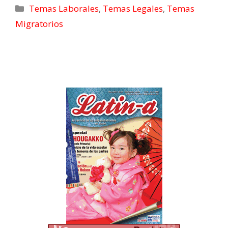
Temas Laborales
,
Temas Legales
,
Temas
SIDO IMPEDIDO DE
HIDRATARSE O
Migratorios
VENTILARSE