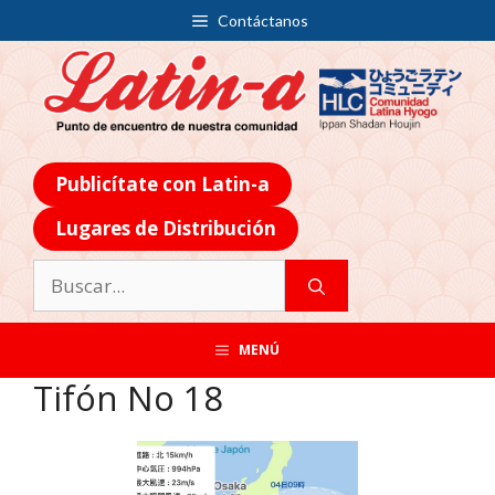
Contáctanos
Publicítate con Latin-a
Lugares de Distribución
MENÚ
Tifón No 18