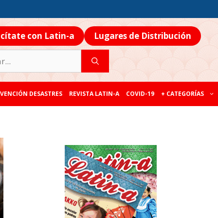
icítate con Latin-a
Lugares de Distribución
VENCIÓN DESASTRES
REVISTA LATIN-A
COVID-19
+ CATEGORÍAS