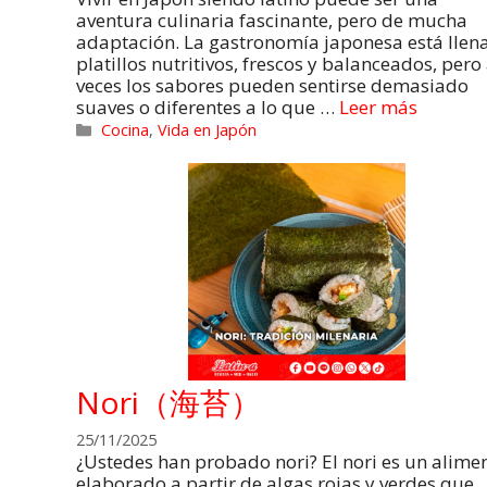
aventura culinaria fascinante, pero de mucha
adaptación. La gastronomía japonesa está llen
platillos nutritivos, frescos y balanceados, pero
veces los sabores pueden sentirse demasiado
suaves o diferentes a lo que …
Leer más
Cocina
,
Vida en Japón
Nori（海苔）
25/11/2025
¿Ustedes han probado nori? El nori es un alime
elaborado a partir de algas rojas y verdes que