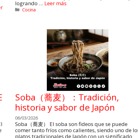
logrando …
Leer más
er
Cocina
E
Soba（蕎麦）：Tradición,
historia y sabor de Japón
06/03/2026
l
Soba（蕎麦） El soba son fideos que se puede
e
comer tanto fríos como calientes, siendo uno de lo
platos tradicionales de Japón con un significado