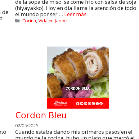
de la sopa de miso, se come frío con salsa de soja
(hiyayakko). Hoy en día llama la atención de todo
a de
el mundo por ser …
Leer más
 a
Cocina
,
Vida en Japón
Cordon Bleu
02/05/2025
nto
Cuando estaba dando mis primeros pasos en el
mundo de la cocina, hubo un plato que marcó el