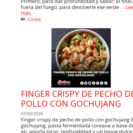
Primero, para dar profundidad y sabor; al final,
fuera del fuego, para devolverle ese verde …
Le
más
Cocina
FINGER CRISPY DE PECHO D
POLLO CON GOCHUJANG
07/03/2026
Finger crispy de pecho de pollo con gochujang E
gochujang, pasta fermentada coreana a base d
ají, aporta picor, profundidad y un toque dulce