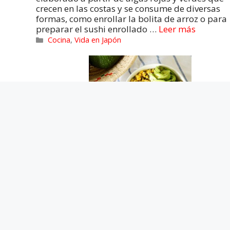
crecen en las costas y se consume de diversas
formas, como enrollar la bolita de arroz o para
preparar el sushi enrollado …
Leer más
Cocina
,
Vida en Japón
Poke de Atún
22/04/2025
«El mar tiene una forma especial de regalarnos
sabores frescos y vibrantes, y el poke es la mejo
manera de disfrutarlos en su estado más puro.
Este plato, originario de Hawái, nació de la