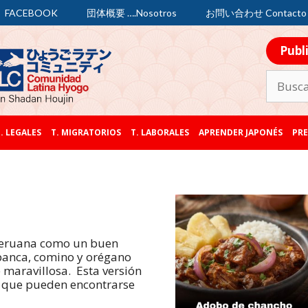
FACEBOOK
団体概要 ….Nosotros
お問い合わせ Contacto
Publ
. LEGALES
T. MIGRATORIOS
T. LABORALES
APRENDER JAPONÉS
PRE
 peruana como un buen
 panca, comino y orégano
 maravillosa. Esta versión
s que pueden encontrarse