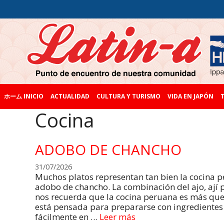
ホーム INICIO
ACTUALIDAD
CULTURA Y TURISMO
VIDA EN JAPÓN
T
Cocina
ADOBO DE CHANCHO
31/07/2026
Muchos platos representan tan bien la cocina
adobo de chancho. La combinación del ajo, ají
nos recuerda que la cocina peruana es más que
está pensada para prepararse con ingrediente
fácilmente en …
Leer más