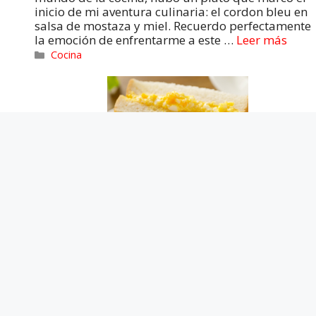
inicio de mi aventura culinaria: el cordon bleu en
salsa de mostaza y miel. Recuerdo perfectamente
la emoción de enfrentarme a este …
Leer más
Cocina
Sándwiches de huevo ganan
popularidad entre los turistas
extranjeros
r
11/04/2025