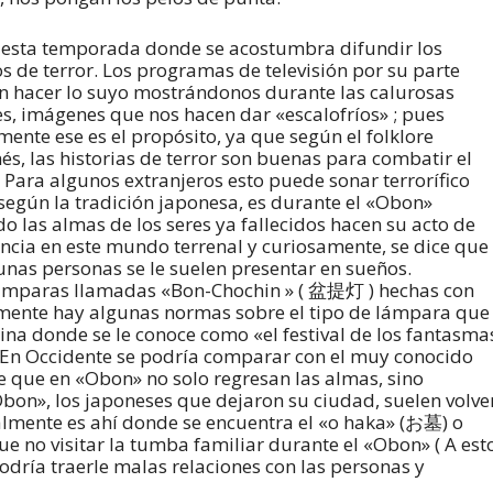
 esta temporada donde se acostumbra difundir los
os de terror. Los programas de televisión por su parte
n hacer lo suyo mostrándonos durante las calurosas
s, imágenes que nos hacen dar «escalofríos» ; pues
mente ese es el propósito, ya que según el folklore
és, las historias de terror son buenas para combatir el
. Para algunos extranjeros esto puede sonar terrorífico
según la tradición japonesa, es durante el «Obon»
o las almas de los seres ya fallecidos hacen su acto de
ncia en este mundo terrenal y curiosamente, se dice que
unas personas se le suelen presentar en sueños.
 lámparas llamadas «Bon-Chochin » ( 盆提灯 ) hechas con
samente hay algunas normas sobre el tipo de lámpara que
ina donde se le conoce como «el festival de los fantasma
. En Occidente se podría comparar con el muy conocido
e que en «Obon» no solo regresan las almas, sino
bon», los japoneses que dejaron su ciudad, suelen volve
almente es ahí donde se encuentra el «o haka» (お墓) o
e no visitar la tumba familiar durante el «Obon» ( A est
ría traerle malas relaciones con las personas y