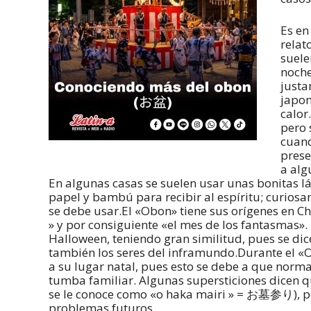
Es en
relat
suele
noche
justa
japon
calor
pero 
cuand
prese
a alg
En algunas casas se suelen usar unas bonitas
papel y bambú para recibir al espíritu; curio
se debe usar.El «Obon» tiene sus orígenes en Ch
» y por consiguiente «el mes de los fantasmas»
Halloween, teniendo gran similitud, pues se dic
también los seres del inframundo.Durante el «O
a su lugar natal, pues esto se debe a que norm
tumba familiar. Algunas supersticiones dicen qu
se le conoce como «o haka mairi » = お墓参り), pod
problemas futuros.