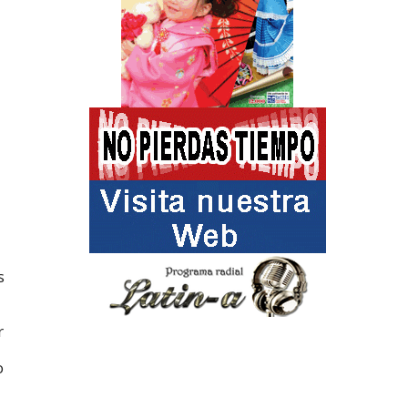
s
r
o