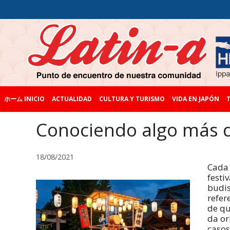
ホーム INICIO
ACTUALIDAD
CULTURA Y TURISMO
VIDA EN JAPÓN
T
Conociendo algo más 
18/08/2021
Cada 
festi
budis
refer
de qu
da or
casos