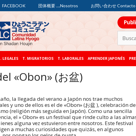
FACEBOOK
団体概要 ….Nosotros
お問い合わせ Contacto
Publ
. LEGALES
T. MIGRATORIOS
T. LABORALES
APRENDER JAPONÉS
PRE
del «Obon» (お盆)
año, la llegada del verano a Japón nos trae muchos
vales y uno de ellos es el de «Obon» (お盆 ), celebración de
mo (religión más seguida en Japón). Como una sencilla
encia, el » Obon» es un festival que rinde culto a las alma
ienes alguna vez estuvieron entre nosotros. Este festival
igen a muchas curiosidades que quizás, en algunos
, nos pongan los pelos de punta.