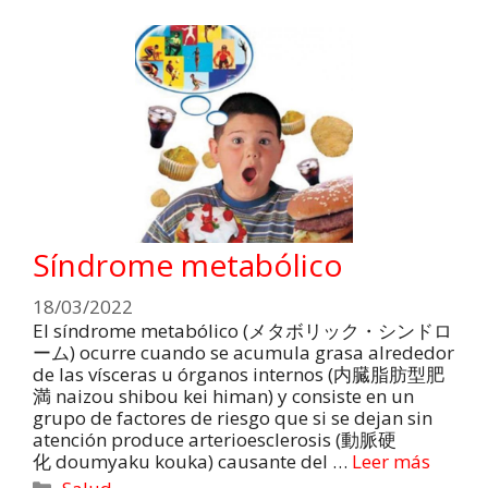
Síndrome metabólico
18/03/2022
El síndrome metabólico (メタボリック・シンドロ
ーム) ocurre cuando se acumula grasa alrededor
de las vísceras u órganos internos (内臓脂肪型肥
満 naizou shibou kei himan) y consiste en un
grupo de factores de riesgo que si se dejan sin
atención produce arterioesclerosis (動脈硬
化 doumyaku kouka) causante del …
Leer más