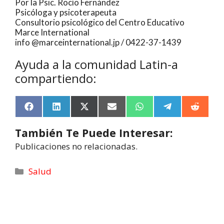
Por la Psic. Rocío Fernández
Psicóloga y psicoterapeuta
Consultorio psicológico del Centro Educativo
Marce International
info @marceinternational.jp / 0422-37-1439
Ayuda a la comunidad Latin-a
compartiendo:
F
L
X
E
W
T
R
a
i
(
m
h
e
e
c
n
T
a
a
l
d
También Te Puede Interesar:
e
k
w
i
t
e
d
b
e
i
l
s
g
i
Publicaciones no relacionadas.
o
d
t
A
r
t
o
I
t
p
a
k
n
e
p
m
Salud
r
)