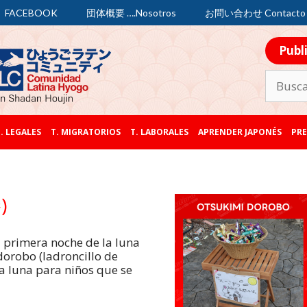
FACEBOOK
団体概要 ….Nosotros
お問い合わせ Contacto
Publ
. LEGALES
T. MIGRATORIOS
T. LABORALES
APRENDER JAPONÉS
PRE
)
a primera noche de la luna
dorobo (ladroncillo de
la luna para niños que se