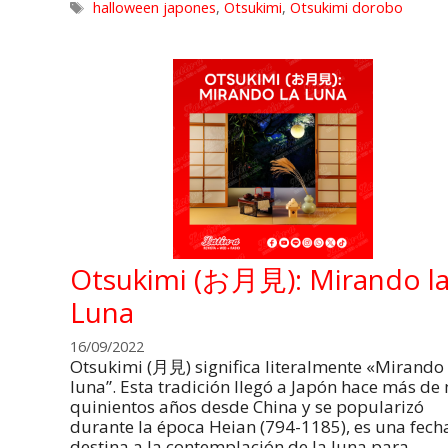
halloween japones
,
Otsukimi
,
Otsukimi dorobo
Otsukimi (お月見): Mirando l
Luna
16/09/2022
Otsukimi (月見) significa literalmente «Mirando 
luna”. Esta tradición llegó a Japón hace más de 
quinientos años desde China y se popularizó
durante la época Heian (794-1185), es una fech
destina a la contemplación de la luna para