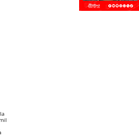
a
la
mil
a