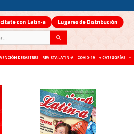
icítate con Latin-a
Lugares de Distribución
VENCIÓN DESASTRES
REVISTA LATIN-A
COVID-19
+ CATEGORÍAS