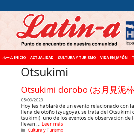
ホーム INICIO
ACTUALIDAD
CULTURA Y TURISMO
VIDA EN JAPÓN
T
Otsukimi
Otsukimi dorobo (お月見泥棒
05/09/2023
Hoy les hablaré de un evento relacionado con l
llena de otoño (zyugoya), se trata del Otsukimi 
tsukimi), uno de los eventos de observación de 
llevan …
Leer más
Cultura y Turismo