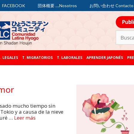
FACEBOOK
団体概要 ….Nosotros
お問い合わせ Contacto
Publ
. LEGALES
T. MIGRATORIOS
T. LABORALES
APRENDER JAPONÉS
PRE
Amor
asado mucho tiempo sin
Tokio y a causa de la nieve
turé …
Leer más