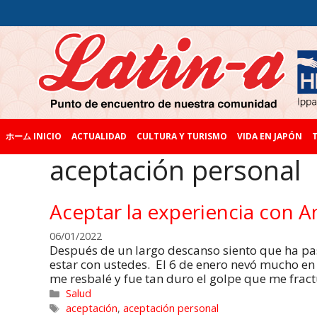
ホーム INICIO
ACTUALIDAD
CULTURA Y TURISMO
VIDA EN JAPÓN
T
aceptación personal
Aceptar la experiencia con 
06/01/2022
Después de un largo descanso siento que ha p
estar con ustedes. El 6 de enero nevó mucho en 
me resbalé y fue tan duro el golpe que me frac
Salud
aceptación
,
aceptación personal