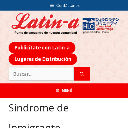
Contáctanos
Publicítate con Latin-a
Lugares de Distribución
MENÚ
Síndrome de
Inmigrante