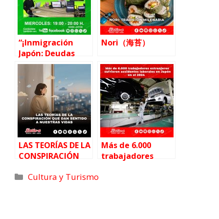
)
“¡Inmigración
Nori（海苔）
Japón: Deudas
que bloquean tu
visa y tu salida”
LAS TEORÍAS DE LA
Más de 6.000
CONSPIRACIÓN
trabajadores
QUE DAN SENTIDO
extranjeros
Cultura y Turismo
A NUESTRAS VIDAS
sufrieron
accidentes
laborales en Japón
en 2024