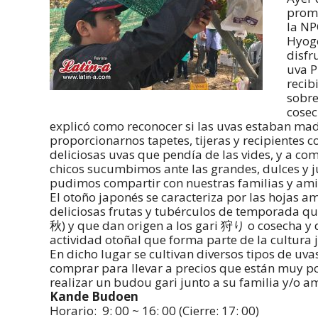
promo
la NP
Hyogo
disfr
uva P
recib
sobre
cosec
explicó como reconocer si las uvas estaban mad
proporcionarnos tapetes, tijeras y recipientes c
deliciosas uvas que pendía de las vides, y a co
chicos sucumbimos ante las grandes, dulces y j
pudimos compartir con nuestras familias y ami
El otoño japonés se caracteriza por las hojas a
deliciosas frutas y tubérculos de temporada q
秋) y que dan origen a los gari 狩り o cosecha y 
actividad otoñal que forma parte de la cultura 
En dicho lugar se cultivan diversos tipos de uv
comprar para llevar a precios que están muy p
realizar un budou gari junto a su familia y/o a
Kande Budoen
Horario: 9: 00 ~ 16: 00 (Cierre: 17: 00)