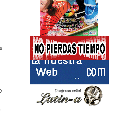
n
s
の
n