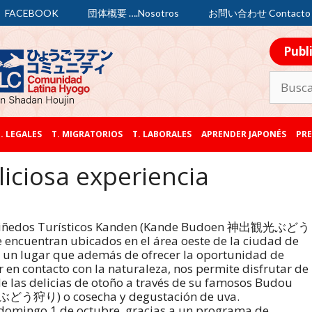
FACEBOOK
団体概要 ….Nosotros
お問い合わせ Contacto
Publ
. LEGALES
T. MIGRATORIOS
T. LABORALES
APRENDER JAPONÉS
PRE
iciosa experiencia
Viñedos Turísticos Kanden (Kande Budoen 神出観光ぶどう
e encuentran ubicados en el área oeste de la ciudad de
 un lugar que además de ofrecer la oportunidad de
r en contacto con la naturaleza, nos permite disfrutar de
e las delicias de otoño a través de su famosos Budou
 (ぶどう狩り) o cosecha y degustación de uva.
domingo 1 de octubre, gracias a un programa de