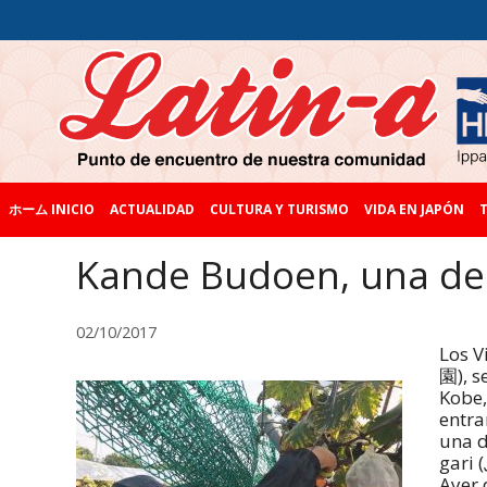
ホーム INICIO
ACTUALIDAD
CULTURA Y TURISMO
VIDA EN JAPÓN
T
Kande Budoen, una del
02/10/2017
Los 
園), s
Kobe,
entra
una d
gari
Ayer 