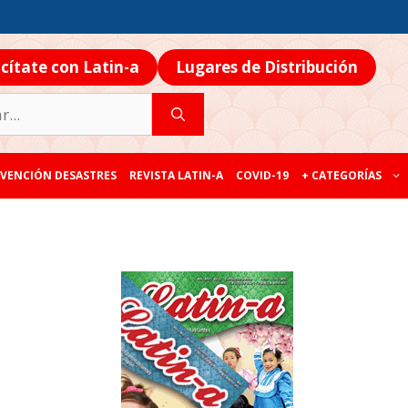
icítate con Latin-a
Lugares de Distribución
VENCIÓN DESASTRES
REVISTA LATIN-A
COVID-19
+ CATEGORÍAS