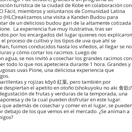
ción turística de la ciudad de Kobe en colaboración con
O Fácil, miembros y voluntarios de Comunidad Latina
 (HLC)realizamos una visita a Kanden Budou para
utar de un delicioso budou gari de la altamente cotizada
ione. La experiencia fue muy ilustrativa, tras ser
idos por los encargados del lugar quienes nos explicaro
 el proceso de cultivo y los tipos de uva que ahí se
han, fuimos conducidos hasta los viñedos, al llegar se no
uras y cómo cortar los racimos. Luego de
on agua, se nos invitó a cosechar los grandes racimos con
mer todo lo que nos apeteciera durante 1 hora. Grandes y
ugosas uvas Pione, una deliciosa experiencia que
gos.
marillentas y rojizas kōyō 紅葉, pero también por
ue despiertan el apetito en otoño (shokuyoku no aki 食欲
degustación de frutas y verduras de la temporada, una
japonesa y de la cual pueden disfrutar en este lugar.
as que además de cosechar y comer en el lugar, se puede
or debajo de los que vemos en el mercado. ¿Se animan a
migos?