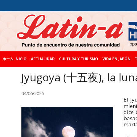
ホーム INICIO
ACTUALIDAD
CULTURA Y TURISMO
VIDA EN JAPÓN
T
Jyugoya (十五夜), la lun
04/06/2025
El Jy
mient
dice 
basad
marte