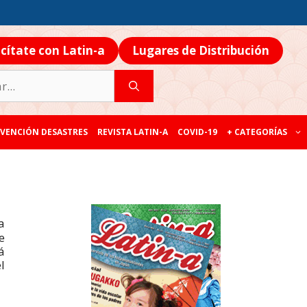
icítate con Latin-a
Lugares de Distribución
VENCIÓN DESASTRES
REVISTA LATIN-A
COVID-19
+ CATEGORÍAS
a
e
á
l