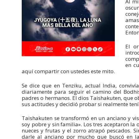
Al mi
oscur
conej
amas
conte
Enton
El o
intro
compu
en cu
aquí compartir con ustedes este mito.
Se dice que en Tenziku, actual India, conviv
diariamente para seguir el camino del Bodhi
padres o hermanos. El dios Taishakuten, que 
sus actitudes y decidió probar si realmente ten
Taishakuten se transformó en un anciano y visi
soy pobre y sin familia». Los tres aceptaron la
nueces y frutas y el zorro atrapó pescados. 
darle al anciano por mucho que buscó en la