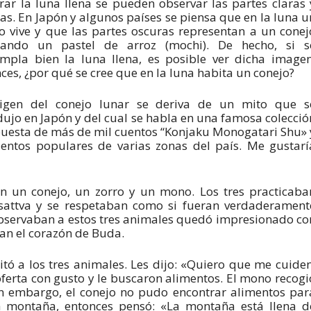
rar la luna llena se pueden observar las partes claras 
as. En Japón y algunos países se piensa que en la luna u
o vive y que las partes oscuras representan a un conej
ando un pastel de arroz (mochi). De hecho, si s
mpla bien la luna llena, es posible ver dicha imagen
ces, ¿por qué se cree que en la luna habita un conejo?
rigen del conejo lunar se deriva de un mito que s
dujo en Japón y del cual se habla en una famosa colecció
esta de más de mil cuentos “Konjaku Monogatari Shu» 
entos populares de varias zonas del país. Me gustarí
ían un conejo, un zorro y un mono. Los tres practicaba
sattva y se respetaban como si fueran verdaderament
observaban a estos tres animales quedó impresionado co
ían el corazón de Buda.
tó a los tres animales. Les dijo: «Quiero que me cuiden
 oferta con gusto y le buscaron alimentos. El mono recogi
Sin embargo, el conejo no pudo encontrar alimentos par
 montaña, entonces pensó: «La montaña está llena d