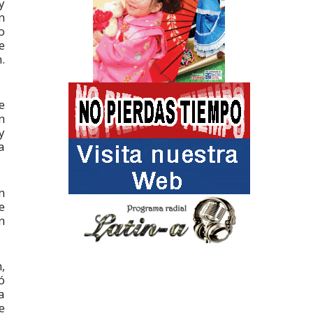
y
n
o
e
.
e
n
y
a
n
e
n
,
ó
a
e