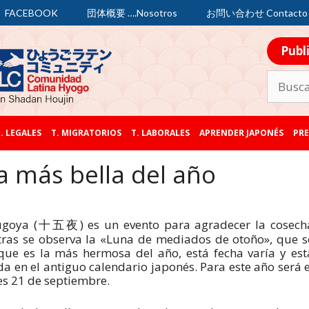
FACEBOOK
団体概要 ….Nosotros
お問い合わせ Contacto
Publ
. LEGALES
T. MIGRATORIOS
T. LABORALES
APRENDER JAPONÉS
PRE
a más bella del año
ugoya (
) es un evento para agradecer la cosech
十五夜
ras se observa la «Luna de mediados de otoño», que s
que es la más hermosa del año, está fecha varía y est
a en el antiguo calendario japonés. Para este año será e
s 21 de septiembre.