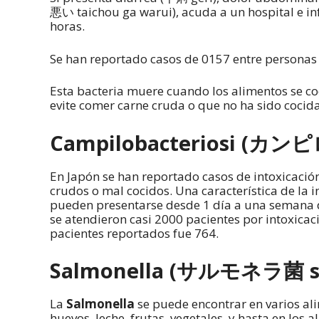
悪い taichou ga warui), acuda a un hospital e in
horas.
Se han reportado casos de 0157 entre personas 
Esta bacteria muere cuando los alimentos se c
evite comer carne cruda o que no ha sido cocida
Campilobacteriosi (カン
En Japón se han reportado casos de intoxicació
crudos o mal cocidos. Una característica de la
pueden presentarse desde 1 día a una semana 
se atendieron casi 2000 pacientes por intoxica
pacientes reportados fue 764.
Salmonella (サルモネラ菌 sa
La
Salmonella
se puede encontrar en varios ali
huevos, leche, frutas, vegetales, y hasta en los