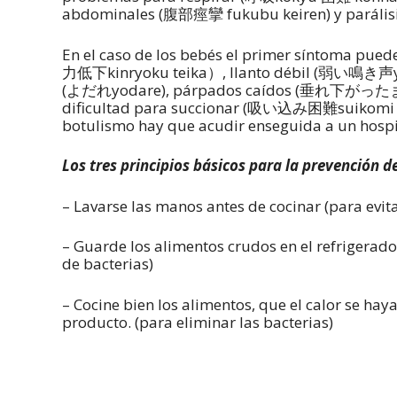
abdominales (腹部痙攣 fukubu keiren) y paráli
En el caso de los bebés el primer síntoma pue
力低下kinryoku teika）, llanto débil (弱い鳴き声yo
(よだれyodare), párpados caídos (垂れ下がったまぶた
dificultad para succionar (吸い込み困難suikomi ko
botulismo hay que acudir enseguida a un hospi
Los tres principios básicos para la prevención d
– Lavarse las manos antes de cocinar (para evit
– Guarde los alimentos crudos en el refrigerad
de bacterias)
– Cocine bien los alimentos, que el calor se hay
producto. (para eliminar las bacterias)