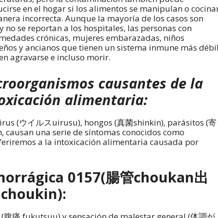
cirse en el hogar si los alimentos se manipulan o cocina
nera incorrecta. Aunque la mayoría de los casos son
 y no se reportan a los hospitales, las personas con
medades crónicas, mujeres embarazadas, niños
ños y ancianos que tienen un sistema inmune más débi
n agravarse e incluso morir.
croorganismos causantes de la
oxicación alimentaria:
virus (ウイルスuirusu), hongos (真菌shinkin), parásitos (寄
n, causan una serie de síntomas conocidos como
eferiremos a la intoxicación alimentaria causada por
hemorrágica 0157(腸管choukan出
houkin):
al (腹痛 fukutsuu) y sensación de malestar general (体調が