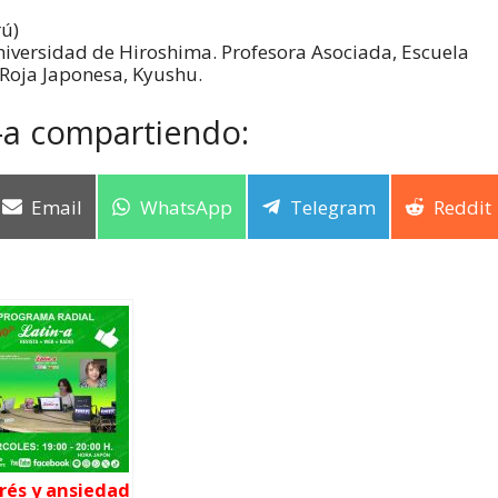
rú)
niversidad de Hiroshima. Profesora Asociada, Escuela
 Roja Japonesa, Kyushu.
-a compartiendo:
Email
WhatsApp
Telegram
Reddit
trés y ansiedad