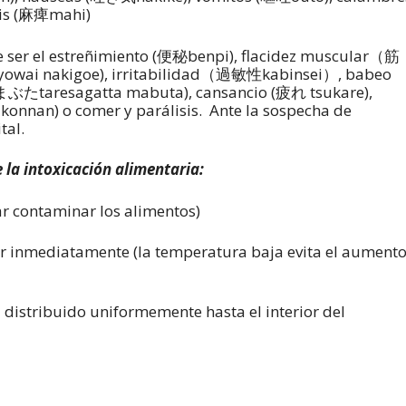
sis (麻痺mahi)
de ser el estreñimiento (便秘benpi), flacidez muscular（筋
wai nakigoe), irritabilidad（過敏性kabinsei）, babeo
taresagatta mabuta), cansancio (疲れ tsukare),
nnan) o comer y parálisis. Ante la sospecha de
tal.
e la intoxicación alimentaria:
ar contaminar los alimentos)
or inmediatamente (la temperatura baja evita el aument
a distribuido uniformemente hasta el interior del