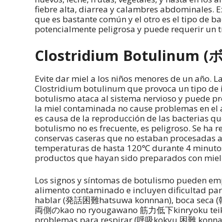
fiebre alta, diarrea y calambres abdominales. Ex
que es bastante común y el otro es el tipo de ba
potencialmente peligrosa y puede requerir un t
Clostridium Botulinum 
Evite dar miel a los niños menores de un año. 
Clostridium botulinum que provoca un tipo de 
botulismo ataca al sistema nervioso y puede p
la miel contaminada no cause problemas en el a
es causa de la reproducción de las bacterias q
botulismo no es frecuente, es peligroso. Se ha
conservas caseras que no estaban procesadas ad
temperaturas de hasta 120℃ durante 4 minutos. P
productos que hayan sido preparados con miel
Los signos y síntomas de botulismo pueden empe
alimento contaminado e incluyen dificulta
hablar (発話困難hatsuwa konnnan), boca seca (乾口
両側のkao no ryougawano 筋力低下kinryoku teika
problemas para respirar (呼吸kokyu 困難 konnan