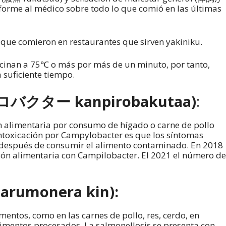
forme al médico sobre todo lo que comió en las últimas
que comieron en restaurantes que sirven yakiniku.
ocinan a 75℃ o más por más de un minuto, por tanto,
 suficiente tiempo.
ピロバクター kanpirobakutaa)
:
n alimentaria por consumo de hígado o carne de pollo
 intoxicación por Campylobacter es que los síntomas
después de consumir el alimento contaminado. En 2018
ción alimentaria con Campilobacter. El 2021 el número de
rumonera kin):
mentos, como en las carnes de pollo, res, cerdo, en
 alimentos procesados. La salmonellosis se presenta con