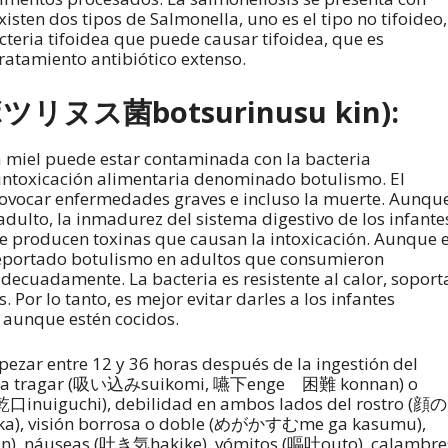
isten dos tipos de Salmonella, uno es el tipo no tifoideo,
cteria tifoidea que puede causar tifoidea, que es
ratamiento antibiótico extenso.
(ボツリヌス菌botsurinusu kin):
La miel puede estar contaminada con la bacteria
intoxicación alimentaria denominado botulismo. El
rovocar enfermedades graves e incluso la muerte. Aunqu
dulto, la inmadurez del sistema digestivo de los infante
ue producen toxinas que causan la intoxicación. Aunque e
 reportado botulismo en adultos que consumieron
ecuadamente. La bacteria es resistente al calor, soport
or lo tanto, es mejor evitar darles a los infantes
 aunque estén cocidos.
zar entre 12 y 36 horas después de la ingestión del
d para tragar (吸い込みsuikomi, 嚥下enge 困難 konnan) o
inuiguchi), debilidad en ambos lados del rostro (顔の
), visión borrosa o doble (めがかすむme ga kasumu),
), náuseas (吐き気hakike), vómitos (嘔吐outo), calambre