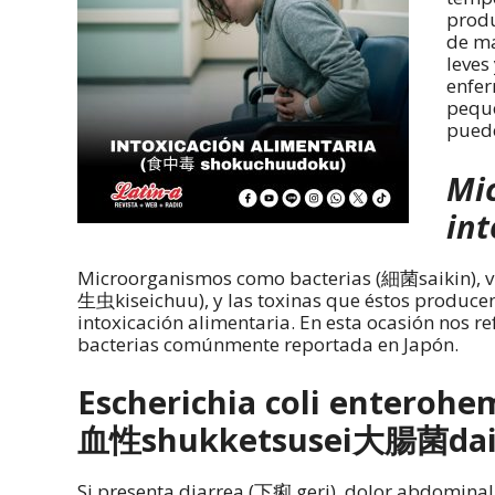
produ
de ma
leves
enfer
peque
puede
Mi
int
Microorganismos como bacterias (細菌saikin), 
生虫kiseichuu), y las toxinas que éstos produce
intoxicación alimentaria. En esta ocasión nos r
bacterias comúnmente reportada en Japón.
Escherichia coli entero
血性shukketsusei大腸菌daic
Si presenta diarrea (下痢 geri), dolor abdomin