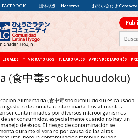
FACEBOOK
団体概要 ….Nosotros
お問い合わせ Contacto
Publ
. LEGALES
T. MIGRATORIOS
T. LABORALES
APRENDER JAPONÉS
PRE
aria (食中毒shokuchuudoku)
xicación Alimentaria (食中毒shokuchuudoku) es causada
a ingestión de comida contaminada. Los alimentos
n ser contaminados por diversos microorganismos
 de ser consumidos, especialmente cuando no hay un
manejo de éstos. El riesgo de contaminación se
menta durante el verano por causa de las altas
raturas, pero la contaminación también puede