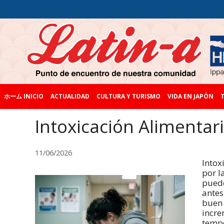
ホーム INICIO
ACTUALIDAD
CULTURA Y TURISMO
VIDA EN JAPÓN
T
Intoxicación Aliment
11/06/2026
Into
por l
puede
antes
buen 
incre
tempe