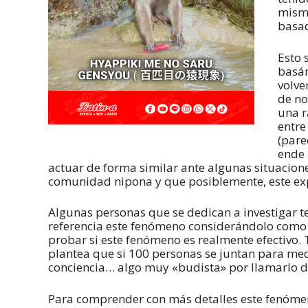
mismo
basad
Esto 
basán
volve
de no
una r
entre
(pare
ende 
actuar de forma similar ante algunas situaciones
comunidad nipona y que posiblemente, este exp
Algunas personas que se dedican a investigar 
referencia este fenómeno considerándolo como a
probar si este fenómeno es realmente efectivo. 
plantea que si 100 personas se juntan para med
conciencia… algo muy «budista» por llamarlo 
Para comprender con más detalles este fenómen