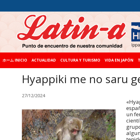
ホーム INICIO
ACTUALIDAD
CULTURA Y TURISMO
VIDA EN JAPÓN
T
Hyappiki me no sar
27/12/2024
«Hyap
españ
un f
cient
grupo
algun
tenid