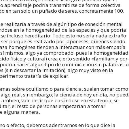
 aprendizaje podría transmitirse de forma colectiva
o en tan solo un puñado de seres, concretamente 100.
se realizaría a través de algún tipo de conexión mental
dose en la homogeneidad de las especies y que podría
rse incluso hereditario. Todo esto no sería nada extraño
 ser porque es realizado por japoneses, quienes siendo
aza homogénea tienden a interactuar con más empatía
 sí mismos, algo ya comprobado, pues la homogeneidad
cido físico y cultural) crea cierto sentido «familiar» y por
podría nacer algún tipo de comunicación sin palabras, o
 (sin descartar la imitación), algo muy visto en la
erimento trataría de explicar.
temas sobre ocultismo o para ciencia, suelen tomar como
lgo real, sin embargo, la ciencia de hoy en día, no pued
También, vale decir que basándose en esta teoría, se
itar, el resto de personas empezarían a tomar
de alguna manera.
o o efecto, debemos adentrarnos en lo que dice la