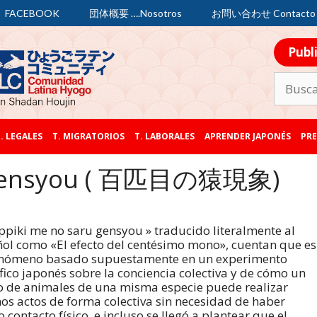
FACEBOOK
団体概要 ….Nosotros
お問い合わせ Contacto
Publ
. LEGALES
T. MIGRATORIOS
T. LABORALES
APRENDER JAPONÉS
PRE
u gensyou ( 百匹目の猿現象)
piki me no saru gensyou » traducido literalmente al
ol como «El efecto del centésimo mono», cuentan que es
enómeno basado supuestamente en un experimento
ífico japonés sobre la conciencia colectiva y de cómo un
 de animales de una misma especie puede realizar
os actos de forma colectiva sin necesidad de haber
o contacto físico, e incluso se llegó a plantear que el