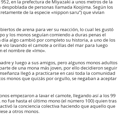
 1952, en la prefectura de Miyazaki a unos metros de la
a despoblada de personas llamada Koojima. Según los
cretamente de la especie «nippon saru”) que vivían
iertos de arena para ver su reacción, lo cual les gustó
po y los monos seguían comiendo a duras penas el
 día algo cambió por completo su historia, a uno de los
vio lavando el camote a orillas del mar para luego
on el nombre de «Imo».
madre y luego a sus amigos, pero algunos monos adultos
 parte de una mona más joven, por ello decidieron seguir
enseñanza llegó a practicarse en casi toda la comunidad
cos monos que quizás por orgullo, se negaban a aceptar
onos empezaron a lavar el camote, llegando así a los 99
a, no fue hasta el último mono (el número 100) quien tras
activó la conciencia colectiva haciendo que aquello que
iese a otros monos.