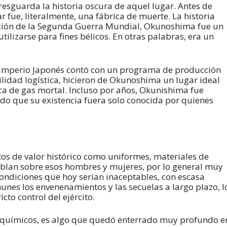
resguarda la historia oscura de aquel lugar. Antes de
gar fue, literalmente, una fábrica de muerte. La historia
ndición de la Segunda Guerra Mundial, Okunoshima fue un
ilizarse para fines bélicos. En otras palabras, era un
an Imperio Japonés contó con un programa de producción
ilidad logística, hicieron de Okunoshima un lugar ideal
rica de gas mortal. Incluso por años, Okunishima fue
o que su existencia fuera solo conocida por quienes
os de valor histórico como uniformes, materiales de
ablan sobre esos hombres y mujeres, por lo general muy
 condiciones que hoy serían inaceptables, con escasa
munes los envenenamientos y las secuelas a largo plazo, l
cto control del ejército.
es químicos, es algo que quedó enterrado muy profundo e