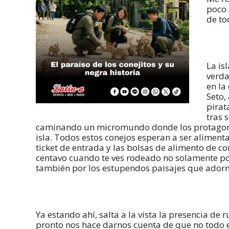
poco 
de to
La is
verda
en la
Seto,
pirat
tras 
caminando un micromundo donde los protagonist
isla. Todos estos conejos esperan a ser aliment
ticket de entrada y las bolsas de alimento de 
centavo cuando te ves rodeado no solamente po
también por los estupendos paisajes que adorna
Ya estando ahí, salta a la vista la presencia de 
pronto nos hace darnos cuenta de que no todo e