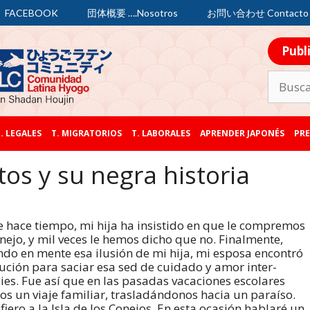
FACEBOOK
団体概要 ….Nosotros
お問い合わせ Contacto
Publ
. LEGALES
T. MIGRATORIOS
T. LABORALES
APRENDER JAPONÉS
PRE
tos y su negra historia
 hace tiempo, mi hija ha insistido en que le compremos
nejo, y mil veces le hemos dicho que no. Finalmente,
ndo en mente esa ilusión de mi hija, mi esposa encontró
lución para saciar esa sed de cuidado y amor inter-
ies. Fue así que en las pasadas vacaciones escolares
os un viaje familiar, trasladándonos hacia un paraíso.
fiero a la Isla de los Conejos. En esta ocasión hablaré un