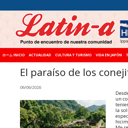
ホーム INICIO
ACTUALIDAD
CULTURA Y TURISMO
VIDA EN JAPÓN
T
El paraíso de los coneji
06/06/2026
Desde
un co
tenie
la so
espec
hicim
Me re