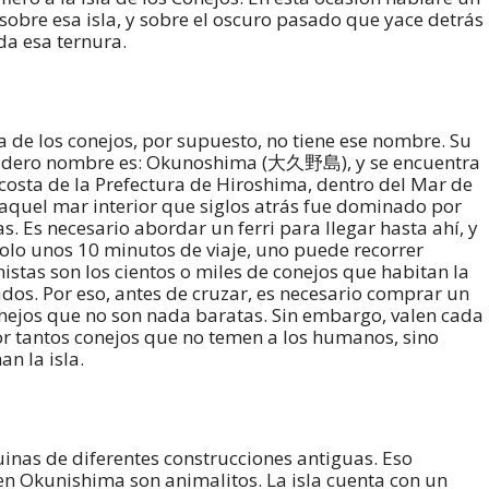
sobre esa isla, y sobre el oscuro pasado que yace detrás
da esa ternura.
la de los conejos, por supuesto, no tiene ese nombre. Su
dero nombre es: Okunoshima (
大久野島
), y se encuentra
 costa de la Prefectura de Hiroshima, dentro del Mar de
 aquel mar interior que siglos atrás fue dominado por
as. Es necesario abordar un ferri para llegar hasta ahí, y
solo unos 10 minutos de viaje, uno puede recorrer
as son los cientos o miles de conejos que habitan la
ados. Por eso, antes de cruzar, es necesario comprar un
conejos que no son nada baratas. Sin embargo, valen cada
r tantos conejos que no temen a los humanos, sino
n la isla.
ruinas de diferentes construcciones antiguas. Eso
n Okunishima son animalitos. La isla cuenta con un