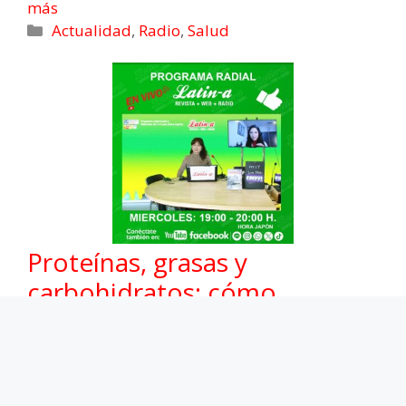
más
Actualidad
,
Radio
,
Salud
Proteínas, grasas y
carbohidratos: cómo
equilibrarlos: Programa radial
Latin-a
22/04/2026
Hoy miércoles 22 de abril, en el programa radial