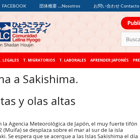
FACEBOOK
団体概要 ….Nosotros
お問い合わせ Contacto
Publ
. LEGALES
T. MIGRATORIOS
T. LABORALES
APRENDER JAPONÉS
PRE
ma a Sakishima.
as y olas altas
 la Agencia Meteorológica de Japón, el muy fuerte tifón
2 (Muifa) se desplaza sobre el mar al sur de la isla
aki. Se espera que se acerque a las Islas Sakishima el día