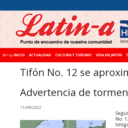
ホーム INICIO
ACTUALIDAD
CULTURA Y TURISMO
VIDA EN JAPÓN
T
Tifón No. 12 se aproxi
Advertencia de torment
11/09/2022
Según
No. 1
Ishig