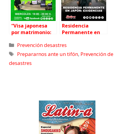
“Visa japonesa
Residencia
por matrimonio:
Permanente en
divorcio o
Japón: exigencias
Prevención desastres
separación”,
explica el
Prepararnos ante un tifón
,
Prevención de
especialista en
desastres
temas
migratorios
Marcos
Nakashima
◆◆Programa
radial Latin-a:◆◆