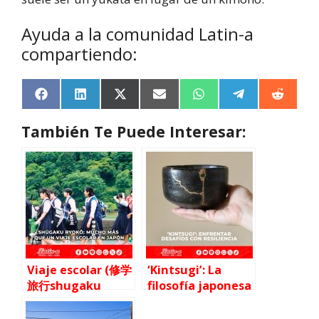
Ayuda a la comunidad Latin-a
compartiendo:
F
L
X
E
W
T
R
a
i
(
m
h
e
e
c
n
T
a
a
l
d
También Te Puede Interesar:
e
k
w
i
t
e
d
b
e
i
l
s
g
i
o
d
t
A
r
t
o
I
t
p
a
k
n
e
p
m
r
)
Viaje escolar (修学
‘Kintsugi’: La
旅行shugaku
filosofía japonesa
ryokyo）
para enfrentar
desafíos con