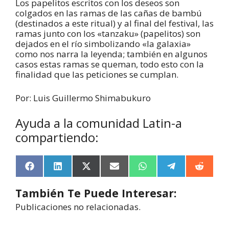
Los papelitos escritos con los deseos son
colgados en las ramas de las cañas de bambú
(destinados a este ritual) y al final del festival, las
ramas junto con los «tanzaku» (papelitos) son
dejados en el río simbolizando «la galaxia»
como nos narra la leyenda; también en algunos
casos estas ramas se queman, todo esto con la
finalidad que las peticiones se cumplan.
Por: Luis Guillermo Shimabukuro
Ayuda a la comunidad Latin-a
compartiendo:
F
L
X
E
W
T
R
a
i
(
m
h
e
e
c
n
T
a
a
l
d
También Te Puede Interesar:
e
k
w
i
t
e
d
b
e
i
l
s
g
i
Publicaciones no relacionadas.
o
d
t
A
r
t
o
I
t
p
a