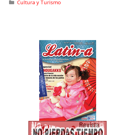
k
n
e
p
m
Cultura y Turismo
r
)