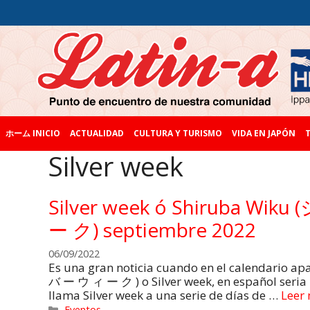
ホーム INICIO
ACTUALIDAD
CULTURA Y TURISMO
VIDA EN JAPÓN
T
Silver week
Silver week ó Shiruba Wik
ー ク) septiembre 2022
06/09/2022
Es una gran noticia cuando en el calendario a
バ ー ウ ィ ー ク ) o Silver week, en español seria 
llama Silver week a una serie de días de …
Leer
Eventos