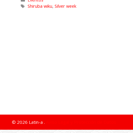
Shiruba wiku
,
Silver week
© 2026 Latin-a .
Aviso Legal y Protección de Datos