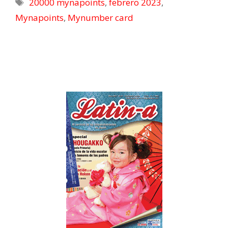
20000 mynapoints
,
febrero 2023
,
Mynapoints
,
Mynumber card