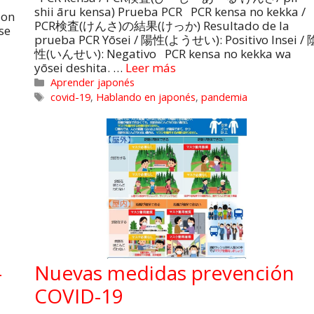
shii āru kensa) Prueba PCR PCR kensa no kekka /
son
PCR検査(けんさ)の結果(けっか) Resultado de la
se
prueba PCR Yōsei / 陽性(ようせい): Positivo Insei / 
性(いんせい): Negativo PCR kensa no kekka wa
yōsei deshita. …
Leer más
Aprender japonés
covid-19
,
Hablando en japonés
,
pandemia
-
Nuevas medidas prevención
COVID-19