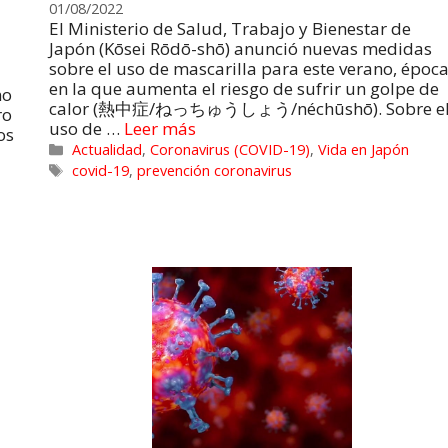
01/08/2022
El Ministerio de Salud, Trabajo y Bienestar de
Japón (Kōsei Rōdō-shō) anunció nuevas medidas
sobre el uso de mascarilla para este verano, époc
en la que aumenta el riesgo de sufrir un golpe de
mo
calor (熱中症/ねっちゅうしょう/néchūshō). Sobre e
ro
uso de …
Leer más
os
Actualidad
,
Coronavirus (COVID-19)
,
Vida en Japón
covid-19
,
prevención coronavirus