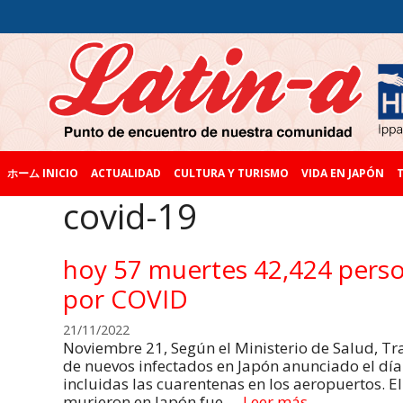
ホーム INICIO
ACTUALIDAD
CULTURA Y TURISMO
VIDA EN JAPÓN
T
covid-19
hoy 57 muertes 42,424 perso
por COVID
21/11/2022
Noviembre 21, Según el Ministerio de Salud, Tr
de nuevos infectados en Japón anunciado el día
incluidas las cuarentenas en los aeropuertos. 
murieron en Japón fue …
Leer más