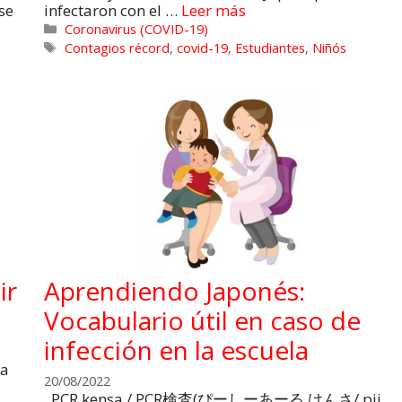
se
infectaron con el …
Leer más
Coronavirus (COVID-19)
Contagios récord
,
covid-19
,
Estudiantes
,
Niñós
ir
Aprendiendo Japonés:
Vocabulario útil en caso de
infección en la escuela
la
20/08/2022
PCR kensa / PCR検査(ぴーしーあーる けんさ/ pii