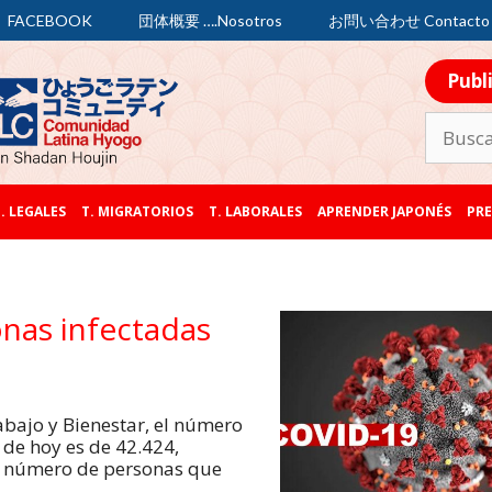
FACEBOOK
団体概要 ….Nosotros
お問い合わせ Contacto
Publ
. LEGALES
T. MIGRATORIOS
T. LABORALES
APRENDER JAPONÉS
PRE
nas infectadas
abajo y Bienestar, el número
 de hoy es de 42.424,
El número de personas que