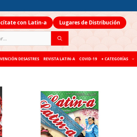
icítate con Latin-a
Lugares de Distribución
VENCIÓN DESASTRES
REVISTA LATIN-A
COVID-19
+ CATEGORÍAS