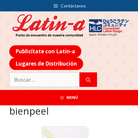
Contáctanos
Publicítate con Latin-a
Lugares de Distribución
MENÚ
bienpeel