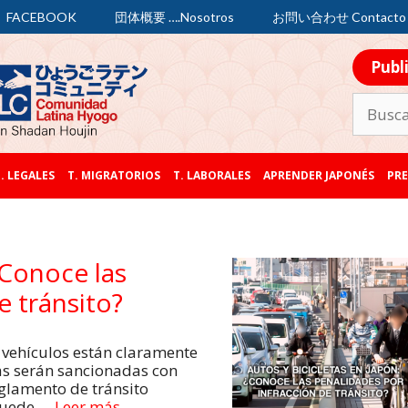
FACEBOOK
団体概要 ….Nosotros
お問い合わせ Contacto
Publ
. LEGALES
T. MIGRATORIOS
T. LABORALES
APRENDER JAPONÉS
PRE
¿Conoce las
e tránsito?
y vehículos están claramente
as serán sancionadas con
glamento de tránsito
puede …
Leer más