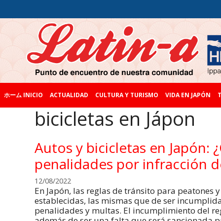
ホーム INICIO
ACTUALIDAD
CULTURA Y TURISMO
VIDA EN JAPÓN
T
bicicletas en Jápon
Autos y bicicletas en Japón: 
penalidades por infracción d
12/08/2022
En Japón, las reglas de tránsito para peatones 
establecidas, las mismas que de ser incumplid
penalidades y multas. El incumplimiento del re
además de ser una falta que será sancionada 