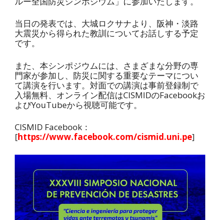
ルー全国防災シンポジウム」に参加いたします。
当日の発表では、大城ロクサナより、阪神・淡路
大震災から得られた教訓についてお話しする予定
です。
また、本シンポジウムには、さまざまな分野の専
門家が参加し、防災に関する重要なテーマについ
て講演を行います。対面での講演は事前登録制で
入場無料、オンライン配信はCISMIDのFacebookお
よびYouTubeから視聴可能です。
CISMID Facebook：
[
https://www.facebook.com/cismid.uni.pe
]