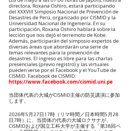
directora, Roxana Oshiro, estará participando
del XXXVIII Simposio Nacional de Prevención de
Desastres de Perú, organizado por CISMID y la
Universidad Nacional de Ingeniería. En su
participación, Roxana Oshiro hablará sobre la
lección que nos dejó el terremoto de Kobe.
Además, participarán del simposio expertos de
diversas áreas que abordarán una serie de
temas relevantes para la prevención de
desastres. El ingreso es libre para las charlas
presenciales (previo registro) y las virtuales
pueden verse por el Facebook y el YouTube de
CISMID. Facebook de CISMID:
https://www.facebook.com/cismid.uni.pe
当団体代表の大城がCISMID主催の防災講演に参加
します。
2026年5月27日17時（リマ時間／日本時間5月28
日7時）に、当団体の代表の大城ロクサナが、
CISMIDおよび国立工科大学が主催する「第38回ペ