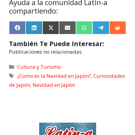
Ayuda a la comunidad Latin-a
compartiendo:
F
L
X
E
W
T
R
a
i
(
m
h
e
e
c
n
T
a
a
l
d
También Te Puede Interesar:
e
k
w
i
t
e
d
b
e
i
l
s
g
i
Publicaciones no relacionadas.
o
d
t
A
r
t
o
I
t
p
a
k
n
e
p
m
Cultura y Turismo
r
¿Como es la Navidad en Japón?
,
Curiosidades
)
de Japón
,
Navidad en Japón