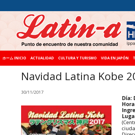
ホーム INICIO
ACTUALIDAD
CULTURA Y TURISMO
VIDA EN JAPÓN
T
Navidad Latina Kobe 2
30/11/2017
Día:
Horar
Ingre
Lugar
(Cent
ciuda
Direc