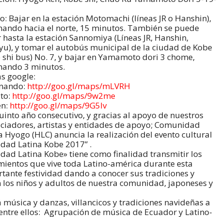
o: Bajar en la estación Motomachi (líneas JR o Hanshin),
ando hacia el norte, 15 minutos. También se puede
r hasta la estación Sannomiya (Líneas JR, Hanshin,
u), y tomar el autobús municipal de la ciudad de Kobe
 shi bus) No. 7, y bajar en Yamamoto dori 3 chome,
nando 3 minutos.
s google:
nando:
http://goo.gl/maps/mLVRH
to:
http://goo.gl/maps/9w2me
en:
http://goo.gl/maps/9G5Iv
uinto año consecutivo, y gracias al apoyo de nuestros
ciadores, artistas y entidades de apoyo; Comunidad
a Hyogo (HLC) anuncia la realización del evento cultural
dad Latina Kobe 2017” .
dad Latina Kobe» tiene como finalidad transmitir los
mientos que vive toda Latino-américa durante esta
tante festividad dando a conocer sus tradiciones y
 los niños y adultos de nuestra comunidad, japoneses y
á música y danzas, villancicos y tradiciones navideñas a
 entre ellos: Agrupación de música de Ecuador y Latino-