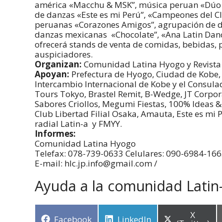
américa «Macchu & MSK”, música peruan «Dúo Fl
de danzas «Este es mi Perú”, «Campeones del Cl
peruanas «Corazones Amigos”, agrupación de d
danzas mexicanas «Chocolate”, «Ana Latin Dance
ofrecerá stands de venta de comidas, bebidas, p
auspiciadores.
Organizan:
Comunidad Latina Hyogo y Revista 
Apoyan:
Prefectura de Hyogo, Ciudad de Kobe, 
Intercambio Internacional de Kobe y el Consula
Tours Tokyo, Brastel Remit, B-Wedge, JT Corporat
Sabores Criollos, Megumi Fiestas, 100% Ideas &
Club Libertad Filial Osaka, Amauta, Este es mi
radial Latin-a y FMYY.
Informes:
Comunidad Latina Hyogo
Telefax: 078-739-0633 Celulares: 090-6984-16
E-mail: hlc.jp.info@gmail.com /
Ayuda a la comunidad Latin
X
Facebook
LinkedIn