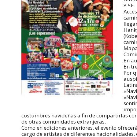
8 5F.
Acces
camin
llega
Hanky
(Kobe
cami
Mapa
Cami
En au
En tr
Por q
auspi
Latin
«Navi
«Navi
senti
impor
costumbres navideñas a fin de compartirlas con
de otras comunidades extranjeras.
Como en ediciones anteriores, el evento ofrecer
cargo de artistas de diferentes nacionalidades,