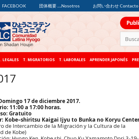
FACEBOOK
団体概要 ….Nosotros
お問い合わせ Contacto
Publ
. LEGALES
T. MIGRATORIOS
T. LABORALES
APRENDER JAPONÉS
PRE
017
 Domingo 17 de diciembre 2017.
io: 11:00 a 17:00 horas.
so: Gratuito
: Kobe–shiritsu Kaigai Ijyu to Bunka no Koryu Cente
ro de Intercambio de la Migración y la Cultura de la
d de Kobe)
ción: Hyogo Ken, Kobe shi, Chuo Ku Yamamoto Dori 3-19-