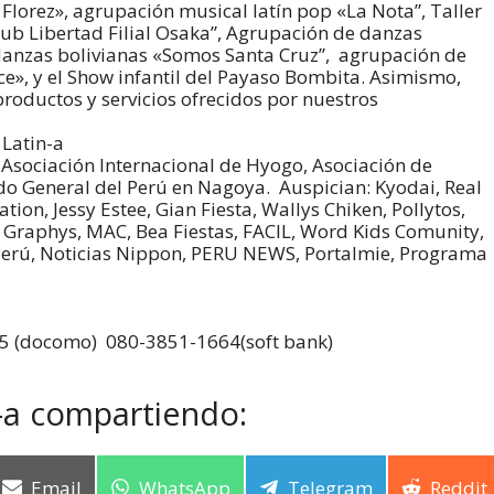
orez», agrupación musical latín pop «La Nota”, Taller
ub Libertad Filial Osaka”, Agrupación de danzas
anzas bolivianas «Somos Santa Cruz”, agrupación de
», y el Show infantil del Payaso Bombita. Asimismo,
roductos y servicios ofrecidos por nuestros
Latin-a
Asociación Internacional de Hyogo, Asociación de
do General del Perú en Nagoya. Auspician: Kyodai, Real
ion, Jessy Estee, Gian Fiesta, Wallys Chiken, Pollytos,
 Graphys, MAC, Bea Fiestas, FACIL, Word Kids Comunity,
 Perú, Noticias Nippon, PERU NEWS, Portalmie, Programa
65 (docomo) 080-3851-1664(soft bank)
-a compartiendo:
Email
WhatsApp
Telegram
Reddit