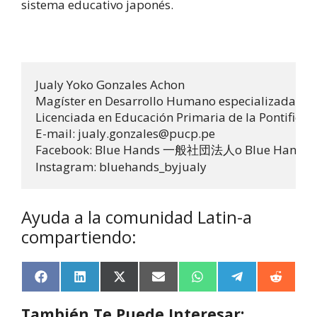
sistema educativo japonés.
Jualy Yoko Gonzales Achon 

Magíster en Desarrollo Humano especializada en ed
Licenciada en Educación Primaria de la Pontificia 
E-mail: jualy.gonzales@pucp.pe

Facebook: Blue Hands 一般社団法人o Blue Hands by 
Instagram: bluehands_byjualy
Ayuda a la comunidad Latin-a
compartiendo:
F
L
X
E
W
T
R
a
i
(
m
h
e
e
c
n
T
a
a
l
d
También Te Puede Interesar: