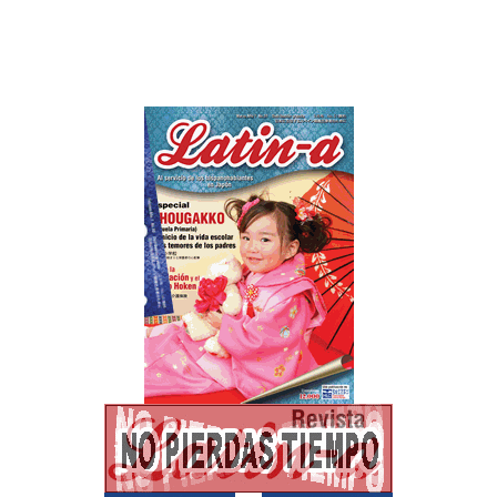
logró obtener una
beca de JICA.