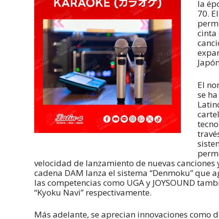
la ép
70. E
permi
cinta
canci
expan
Japón
El no
se ha
Latin
carte
tecno
travé
siste
permi
velocidad de lanzamiento de nuevas canciones y
cadena DAM lanza el sistema “Denmoku” que agi
las competencias como UGA y JOYSOUND también
“Kyoku Navi” respectivamente.
Más adelante, se aprecian innovaciones como de