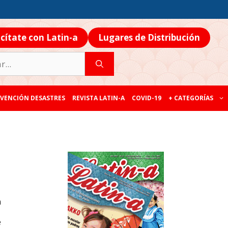
icítate con Latin-a
Lugares de Distribución
VENCIÓN DESASTRES
REVISTA LATIN-A
COVID-19
+ CATEGORÍAS
n
e