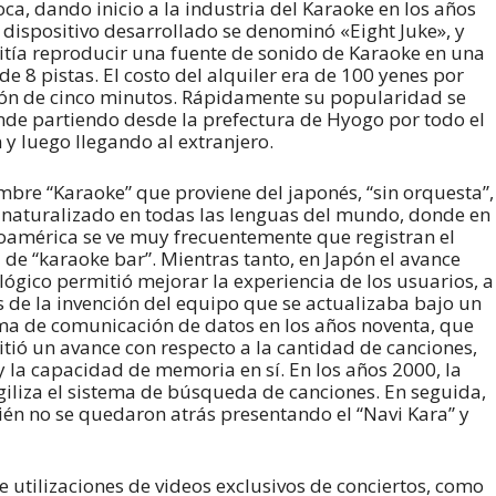
oca, dando inicio a la industria del Karaoke en los años
l dispositivo desarrollado se denominó «Eight Juke», y
tía reproducir una fuente de sonido de Karaoke en una
 de 8 pistas. El costo del alquiler era de 100 yenes por
ón de cinco minutos. Rápidamente su popularidad se
de partiendo desde la prefectura de Hyogo por todo el
 y luego llegando al extranjero.
mbre “Karaoke” que proviene del japonés, “sin orquesta”,
 naturalizado en todas las lenguas del mundo, donde en
oamérica se ve muy frecuentemente que registran el
l de “karaoke bar”. Mientras tanto, en Japón el avance
lógico permitió mejorar la experiencia de los usuarios, a
s de la invención del equipo que se actualizaba bajo un
ma de comunicación de datos en los años noventa, que
tió un avance con respecto a la cantidad de canciones,
 la capacidad de memoria en sí. En los años 2000, la
liza el sistema de búsqueda de canciones. En seguida,
 no se quedaron atrás presentando el “Navi Kara” y
 utilizaciones de videos exclusivos de conciertos, como