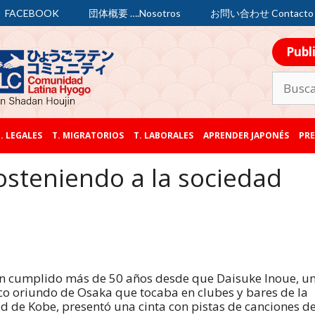
FACEBOOK
団体概要 ….Nosotros
お問い合わせ Contacto
Publ
. LEGALES
T. MIGRATORIOS
T. LABORALES
APRENDER JAPONÉS
PRE
osteniendo a la sociedad
n cumplido más de 50 años desde que Daisuke Inoue, u
o oriundo de Osaka que tocaba en clubes y bares de la
d de Kobe, presentó una cinta con pistas de canciones d