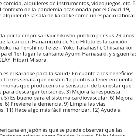
de comida, alquileres de instrumentos, videojuegos, etc. E
el contexto de la pandemia ocasionada por el Covid-19,
 alquiler de la sala de karaoke como un espacio laboral
a por la empresa Daiichikosho publicó por sus 29 años
e la canción Hanamizuki de You Hitoto es la canción
koku na Tenshi no Te-ze – Yoko Takahashi, Chiisana koi
pa el 1er lugar la cantante Ayumi Hamasaki, y siguen la
GLAY, Hibari Misora.
es el Karaoke para la salud? En cuanto a los beneficios
o Torres señala que existen 12 puntos a tener en cuenta.
ormonas que producen una sensación de bienestar que
ve para descargar tensiones. 3) Mejora la respuesta
. 5) Es bueno para el sistema cardiovascular. 6) Mejora
e. 8) Previene la demencia. 9) Limpia las vías
és. 11) Hace algo más fácil memorizar. 12) Ayuda a
ericana en Japón es que se puede observar que las
estacan artistas como Shakira, Juanes, Ricky Martin,