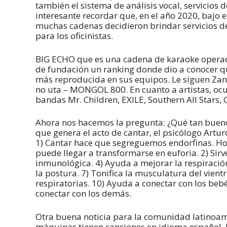
también el sistema de análisis vocal, servicios 
interesante recordar que, en el año 2020, bajo 
muchas cadenas decidieron brindar servicios de
para los oficinistas.
BIG ECHO que es una cadena de karaoke operad
de fundación un ranking donde dio a conocer qu
más reproducida en sus equipos. Le siguen Zan
no uta – MONGOL 800. En cuanto a artistas, ocu
bandas Mr. Children, EXILE, Southern All Stars, 
Ahora nos hacemos la pregunta: ¿Qué tan bueno 
que genera el acto de cantar, el psicólogo Artur
1) Cantar hace que segreguemos endorfinas. H
puede llegar a transformarse en euforia. 2) Sir
inmunológica. 4) Ayuda a mejorar la respiración
la postura. 7) Tonifica la musculatura del vientr
respiratorias. 10) Ayuda a conectar con los beb
conectar con los demás.
Otra buena noticia para la comunidad latinoam
máquinas tienen canciones en idioma español. D