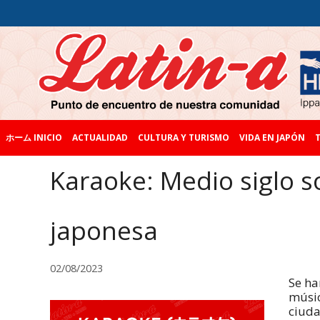
ホーム INICIO
ACTUALIDAD
CULTURA Y TURISMO
VIDA EN JAPÓN
T
Karaoke: Medio siglo s
japonesa
02/08/2023
Se ha
músic
ciuda