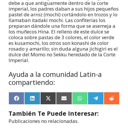
debe a que antiguamente dentro de la corte
imperial, los padres daban a sus hijos pequeños
pastel de arroz (mochi) cortándolo en trozos y lo
llamaban itadaki mochi. Las confiterías los
preparan dándole una forma que se asemeja a
los muñecos Hina. El relleno de este dulce se
coloca sobre pastas de 3 colores, el color verde
es kusamochi, los otros son konashi de color
rosado y amarillo; sin duda alguna jichigiri es el
dulce del Momo no Sekku heredado de la Corte
Imperial.
Ayuda a la comunidad Latin-a
compartiendo:
F
L
X
E
W
T
R
a
i
(
m
h
e
e
c
n
T
a
a
l
d
También Te Puede Interesar:
e
k
w
i
t
e
d
b
e
i
l
s
g
i
Publicaciones no relacionadas.
o
d
t
A
r
t