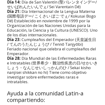
Día 14:
Día de San Valentín (聖バレンタインデー/
せいばれんたいんでぇ/ Sei Varentain Dē)
Día 21:
Día Internacional de la Lengua Materna
(国際母語デー/ こくさい ぼご でぇ/ Kokusai Bogo
Dē) Establecido en noviembre de 1999 por la
Organización de las Naciones Unidas para la
Educación, la Ciencia y la Cultura (UNESCO). Uno
de los días internacionales.
Día 23:
Cumpleaños del Emperador (天皇誕生日
/ てんのうたんじょうび / Tennō Tanjyōbi)
Feriado nacional que celebra el cumpleaños del
Emperador.
Día 28:
Día Mundial de las Enfermedades Raras
e Intratables (世界希少・難治性疾患の日/せかいき
しょう・なんじせいしっかんのひ / Sekai kisho
nanjisei shikkan no hi) Tiene como objetivo
investigar sobre enfermedades raras e
intratables.
Ayuda a la comunidad Latin-a
compartiendo: