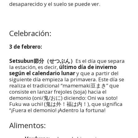
desaparecido y el suelo se puede ver.
Celebración:
3 de febrero:
Setsubun節分（せつぶん）
Es el día que separa
la estación, es decir,
último día de invierno
según el calendario lunar
y que a partir del
siguiente día empieza la primavera. Este día se
realiza el tradicional “mamemaki豆まき” que
consiste en lanzar frejoles (soja) hacia el
demonio (oni/鬼/おに) diciendo: Oni wa soto!
Fuku wa uchi! (鬼は外！福は内！), que significa
“¡Fuera el demonio! ¡Adentro la fortuna!
Alimentos: