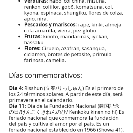
Verduras:
nabo, col china, mizuna,
renkon, coliflor, gobō, komatsuna, col,
kyona, espinaca, shungiku, flores de colza,
apio, nira.
Pescados y mariscos:
rape, kinki, almeja,
cola amarilla, vieira, pez globo
Frutas:
kinoto, mandarinas, iyokan,
hassaku
Flores:
Ciruelo, azafrán, sasanqua,
ciclamen, brotes de petasite, prímula
farinosa, camelia.
Días conmemorativos:
Día 4:
Risshun (立春/りっしゅん) Es el primero de
los 24 términos solares. A partir de este día, será
primavera en el calendario.
Día 11:
Día de la Fundación Nacional (建国記念
の日/けんこくきねんのひ/ Kenkoku kinen no hi) Es
feriado nacional que conmemora la fundación
del país y cultiva el amor por el país. Es un
feriado nacional establecido en 1966 (Showa 41).