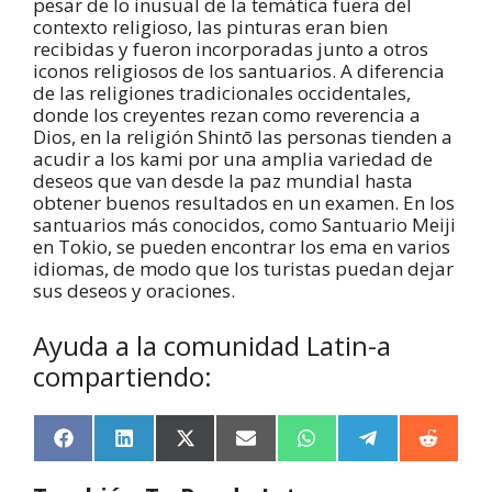
pesar de lo inusual de la temática fuera del
contexto religioso, las pinturas eran bien
recibidas y fueron incorporadas junto a otros
iconos religiosos de los santuarios. A diferencia
de las religiones tradicionales occidentales,
donde los creyentes rezan como reverencia a
Dios, en la religión Shintō las personas tienden a
acudir a los kami por una amplia variedad de
deseos que van desde la paz mundial hasta
obtener buenos resultados en un examen. En los
santuarios más conocidos, como Santuario Meiji
en Tokio, se pueden encontrar los ema en varios
idiomas, de modo que los turistas puedan dejar
sus deseos y oraciones.
Ayuda a la comunidad Latin-a
compartiendo:
F
L
X
E
W
T
R
a
i
(
m
h
e
e
c
n
T
a
a
l
d