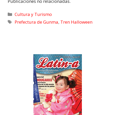
b
e
i
l
s
g
i
Publicaciones no relacionadas.
o
d
t
A
r
t
o
I
t
p
a
k
n
e
p
m
Cultura y Turismo
r
Prefectura de Gunma
,
Tren Halloween
)