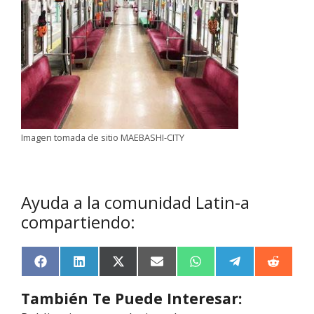
Imagen tomada de sitio MAEBASHI-CITY
Ayuda a la comunidad Latin-a
compartiendo:
F
L
X
E
W
T
R
a
i
(
m
h
e
e
c
n
T
a
a
l
d
También Te Puede Interesar:
e
k
w
i
t
e
d