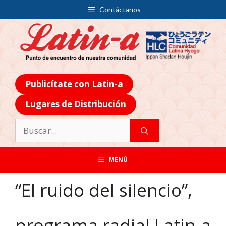
Contáctanos
Publicítate con Latin-a
Lugares de Distribución
MENÚ
“El ruido del silencio”,
programa radial Latin-a