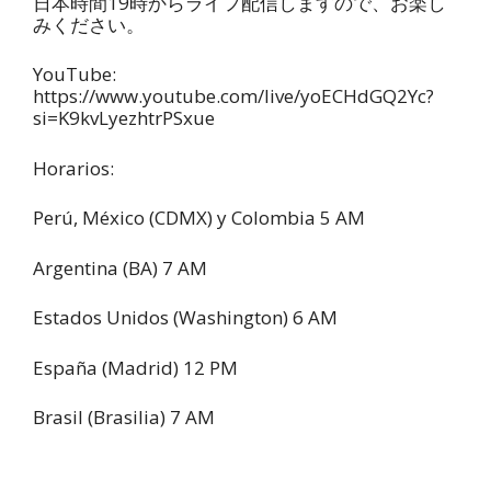
日本時間
19
時からライフ配信しますので、お
楽
し
みください。
YouTube:
https://www.youtube.com/live/yoECHdGQ2Yc?
si=K9kvLyezhtrPSxue
Horarios:
Perú, México (CDMX) y Colombia 5 AM
Argentina (BA) 7 AM
Estados Unidos (Washington) 6 AM
España (Madrid) 12 PM
Brasil (Brasilia) 7 AM