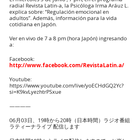
radial Revista Latin-a, la Psicóloga Irma Aráuz L.
explica sobre: “Regulación emocional en
adultos”. Además, información para la vida
cotidiana en Japón.
Ver en vivo de 7 a 8 pm (hora Japón) ingresando
a:
Facebook:
http://www.facebook.com/RevistaLatin.a/
Youtube:
https://www.youtube.com/live/yoECHdGQ2Yc?
si=K9kvLyezhtrPSxue
————
06
月
03
日、
19
時から
20
時（日本時間）ラジオ番組
ラティ
ー
ナライブ
配信します