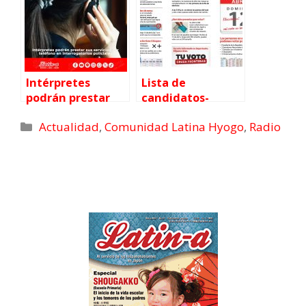
prevención de
desastres
organizada por
CISMID
Intérpretes
Lista de
podrán prestar
candidatos-
sus servicios por
Elecciones
Actualidad
,
Comunidad Latina Hyogo
,
Radio
teléfono en
Generales Perú
interrogatorios
2026
policiales en
Japón