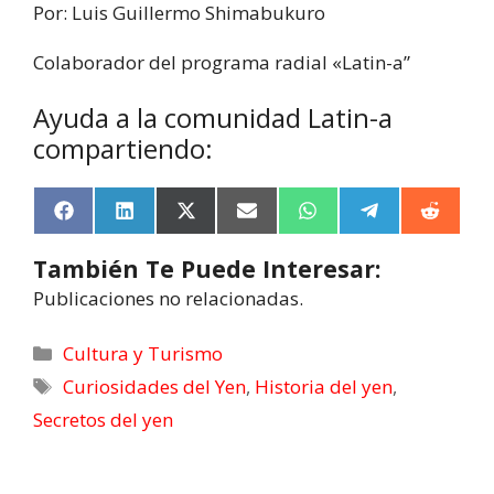
Por: Luis Guillermo Shimabukuro
Colaborador del programa radial «Latin-a”
Ayuda a la comunidad Latin-a
compartiendo:
F
L
X
E
W
T
R
a
i
(
m
h
e
e
c
n
T
a
a
l
d
También Te Puede Interesar:
e
k
w
i
t
e
d
b
e
i
l
s
g
i
Publicaciones no relacionadas.
o
d
t
A
r
t
o
I
t
p
a
k
n
e
p
m
Cultura y Turismo
r
Curiosidades del Yen
,
Historia del yen
,
)
Secretos del yen