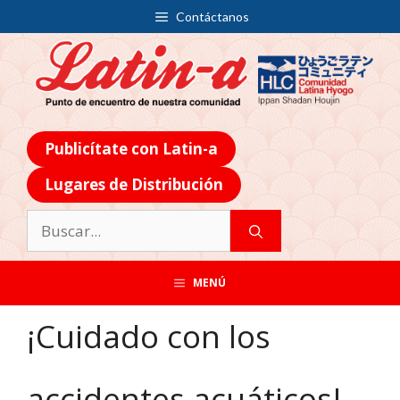
Contáctanos
Publicítate con Latin-a
Lugares de Distribución
MENÚ
¡Cuidado con los
accidentes acuáticos!