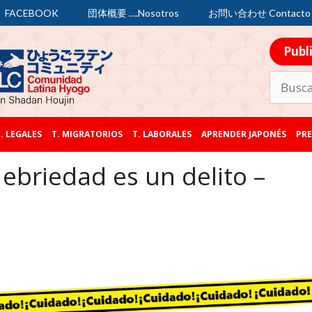
FACEBOOK
団体概要 ….Nosotros
お問い合わせ Contacto
Publ
. LEGALES
T. MIGRATORIOS
T. LABORALES
APRENDER JAPONÉS
PRE
ebriedad es un delito –