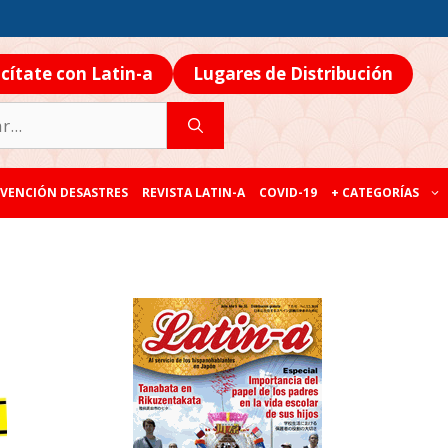
icítate con Latin-a
Lugares de Distribución
VENCIÓN DESASTRES
REVISTA LATIN-A
COVID-19
+ CATEGORÍAS