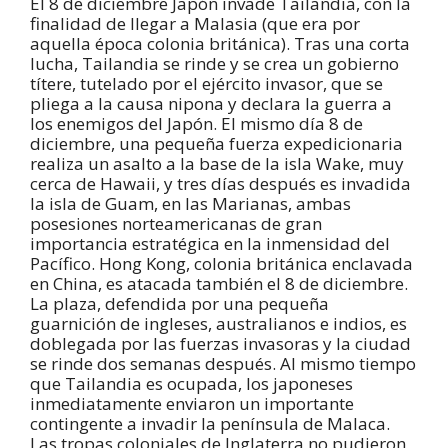
El 8 de diciembre Japón invade Tailandia, con la
finalidad de llegar a Malasia (que era por
aquella época colonia británica). Tras una corta
lucha, Tailandia se rinde y se crea un gobierno
títere, tutelado por el ejército invasor, que se
pliega a la causa nipona y declara la guerra a
los enemigos del Japón. El mismo día 8 de
diciembre, una pequeña fuerza expedicionaria
realiza un asalto a la base de la isla Wake, muy
cerca de Hawaii, y tres días después es invadida
la isla de Guam, en las Marianas, ambas
posesiones norteamericanas de gran
importancia estratégica en la inmensidad del
Pacífico. Hong Kong, colonia británica enclavada
en China, es atacada también el 8 de diciembre.
La plaza, defendida por una pequeña
guarnición de ingleses, australianos e indios, es
doblegada por las fuerzas invasoras y la ciudad
se rinde dos semanas después. Al mismo tiempo
que Tailandia es ocupada, los japoneses
inmediatamente enviaron un importante
contingente a invadir la península de Malaca.
Las tropas coloniales de Inglaterra no pudieron