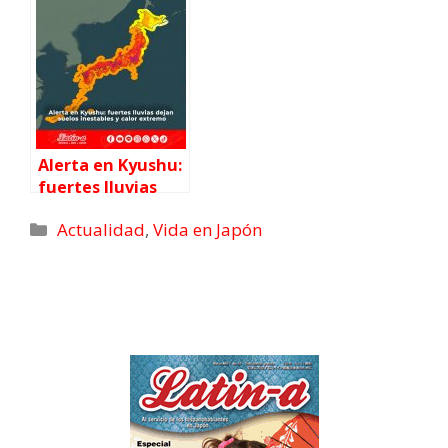
primera ministra
de Japón
Alerta en Kyushu:
fuertes lluvias
dejan suelos
Actualidad
,
Vida en Japón
inestables y calor
extremo