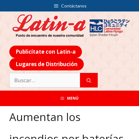
Contáctanos
Publicítate con Latin-a
Lugares de Distribución
MENÚ
Aumentan los
incendios por baterías