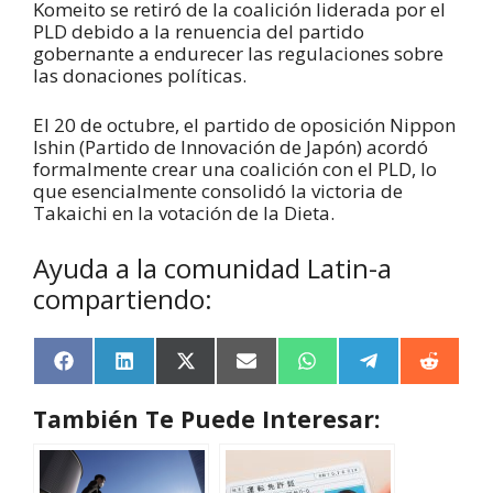
Komeito
se retiró de la coalición liderada por el
PLD debido a la renuencia del partido
gobernante a endurecer las regulaciones sobre
las donaciones políticas.
El 20 de octubre, el partido de oposición
Nippon
Ishin
(Partido de Innovación de Japón) acordó
formalmente crear una coalición con el PLD, lo
que esencialmente consolidó la victoria de
Takaichi
en la votación de la Dieta.
Ayuda a la comunidad Latin-a
compartiendo:
F
L
X
E
W
T
R
a
i
(
m
h
e
e
c
n
T
a
a
l
d
También Te Puede Interesar:
e
k
w
i
t
e
d
b
e
i
l
s
g
i
o
d
t
A
r
t
o
I
t
p
a