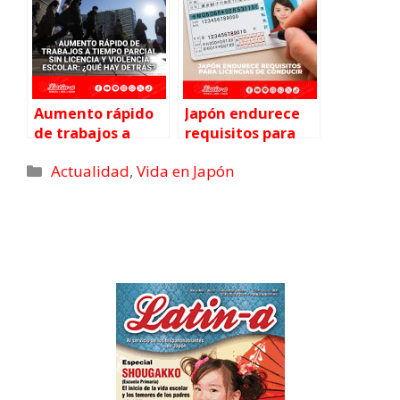
k
n
e
p
m
r
)
Aumento rápido
Japón endurece
de trabajos a
requisitos para
tiempo parcial sin
licencias de
Actualidad
,
Vida en Japón
licencia y
conducir
violencia escolar:
¿qué hay detrás?