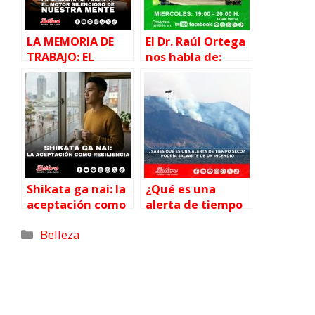
LA MEMORIA DE
El Dr. Raúl Ortega
TRABAJO: EL
nos habla de:
MOTOR
“Complicaciones
SILENCIOSO DE
después del
NUESTRA MENTE
parto. Depresión
puerperal»
Shikata ga nai: la
¿Qué es una
aceptación como
alerta de tiempo
resiliencia
seco? Explicación
Belleza
de los criterios y
puntos a tener en
cuenta al
emitirla.