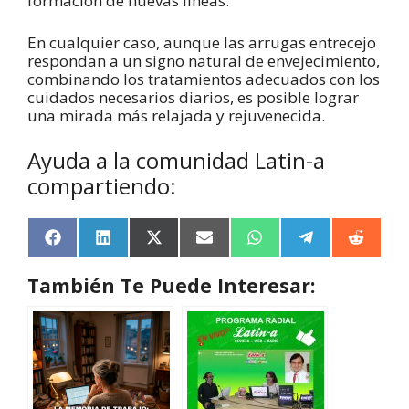
formación de nuevas líneas.
En cualquier caso, aunque las arrugas entrecejo
respondan a un signo natural de envejecimiento,
combinando los tratamientos adecuados con los
cuidados necesarios diarios, es posible lograr
una mirada más relajada y rejuvenecida.
Ayuda a la comunidad Latin-a
compartiendo:
F
L
X
E
W
T
R
a
i
(
m
h
e
e
c
n
T
a
a
l
d
También Te Puede Interesar:
e
k
w
i
t
e
d
b
e
i
l
s
g
i
o
d
t
A
r
t
o
I
t
p
a
k
n
e
p
m
r
)