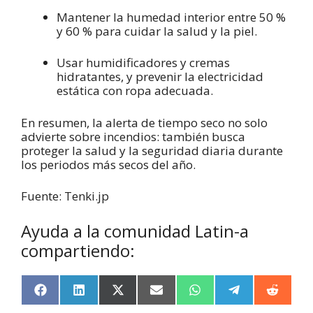
Mantener la humedad interior entre 50 %
y 60 % para cuidar la salud y la piel.
Usar humidificadores y cremas
hidratantes, y prevenir la electricidad
estática con ropa adecuada.
En resumen, la alerta de tiempo seco no solo
advierte sobre incendios: también busca
proteger la salud y la seguridad diaria durante
los periodos más secos del año.
Fuente: Tenki.jp
Ayuda a la comunidad Latin-a
compartiendo:
F
L
X
E
W
T
R
a
i
(
m
h
e
e