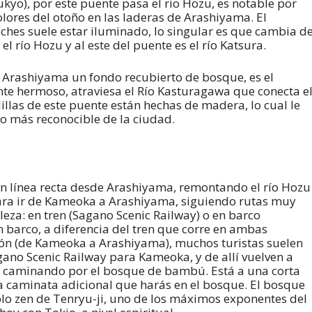
yo), por este puente pasa el rio Hozu, es notable por
colores del otoño en las laderas de Arashiyama. El
oches suele estar iluminado, lo singular es que cambia d
l río Hozu y al este del puente es el río Katsura.
 Arashiyama un fondo recubierto de bosque, es el
nte hermoso, atraviesa el Río Kasturagawa que conecta e
llas de este puente están hechas de madera, lo cual le
o más reconocible de la ciudad.
 línea recta desde Arashiyama, remontando el río Hozu
 para ir de Kameoka a Arashiyama, siguiendo rutas muy
aleza: en tren (Sagano Scenic Railway) o en barco
 barco, a diferencia del tren que corre en ambas
ión (de Kameoka a Arashiyama), muchos turistas suelen
ano Scenic Railway para Kameoka, y de allí vuelven a
 caminando por el bosque de bambú. Está a una corta
 la caminata adicional que harás en el bosque. El bosque
o zen de Tenryu-ji, uno de los máximos exponentes del