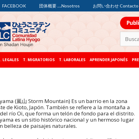
FACEBOOK
団体概要 ….Nosotros
お問い合わせ Contacto
Publ
. LEGALES
T. MIGRATORIOS
T. LABORALES
APRENDER JAPONÉS
PRE
yama (嵐山 Storm Mountain) Es un barrio en la zona
te de Kioto, Japón. También se refiere a la montaña a
 del río Oi, que forma un telón de fondo para el distrito.
yama es un sitio histórico nacional y un hermoso lugar
n belleza de paisajes naturales.