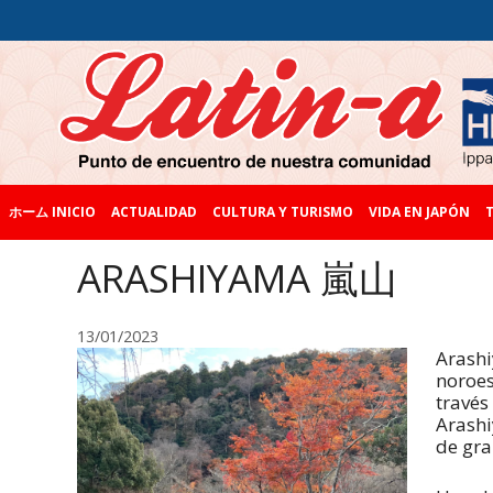
ホーム INICIO
ACTUALIDAD
CULTURA Y TURISMO
VIDA EN JAPÓN
T
ARASHIYAMA 嵐山
13/01/2023
Arashi
noroes
través
Arashi
de gra