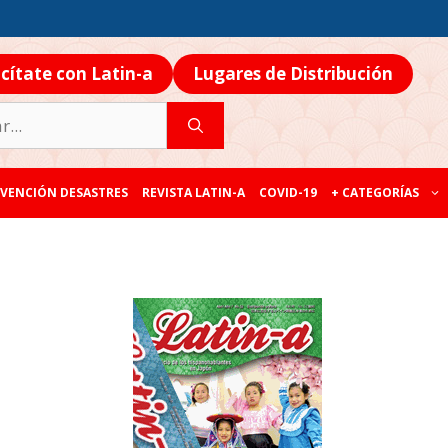
icítate con Latin-a
Lugares de Distribución
VENCIÓN DESASTRES
REVISTA LATIN-A
COVID-19
+ CATEGORÍAS