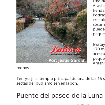
Uno de
Arashi
tienda
Podrás
crist
sésamo
puedes
peque
Iwatay
170 mo
acostu
pequeñ
Arashi
monos.
Tenryu-ji, el templo principal de una de las 15 
sectas del budismo zen en Japón.
Puente del paseo de la Luna