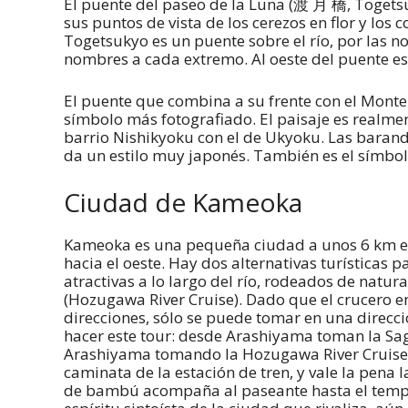
El puente del paseo de la Luna (渡 月 橋, Togetsuk
sus puntos de vista de los cerezos en flor y los 
Togetsukyo es un puente sobre el río, por las n
nombres a cada extremo. Al oeste del puente es e
El puente que combina a su frente con el Monte
símbolo más fotografiado. El paisaje es realme
barrio Nishikyoku con el de Ukyoku. Las barandi
da un estilo muy japonés. También es el símbol
Ciudad de Kameoka
Kameoka es una pequeña ciudad a unos 6 km en
hacia el oeste. Hay dos alternativas turísticas
atractivas a lo largo del río, rodeados de natur
(Hozugawa River Cruise). Dado que el crucero en
direcciones, sólo se puede tomar en una direcc
hacer este tour: desde Arashiyama toman la Sag
Arashiyama tomando la Hozugawa River Cruise
caminata de la estación de tren, y vale la pena
de bambú acompaña al paseante hasta el templ