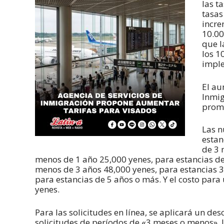
las t
tasas
incre
10.00
que l
los 1
imple
El au
Inmig
prom
Las n
estan
de 3 
menos de 1 año 25,000 yenes, para estancias de
menos de 3 años 48,000 yenes, para estancias 3
para estancias de 5 años o más. Y el costo par
yenes.
Para las solicitudes en línea, se aplicará un de
solicitudes de períodos de «3 meses o menos». 